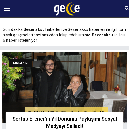
07 AĞUSTOS Cuma 18:02
Sezenaksu Haberleri
Son dakika
Sezenaksu
haberleri ve Sezenaksu haberleri ile ilgili tüm
sıcak gelişmeleri sayfamızdan takip edebilirsiniz.
Sezenaksu
ile ilgili
6 haber listeleniyor.
MAGAZİN
Sertab Erener'in Yıl Dönümü Paylaşımı Sosyal
Medyayı Salladı!