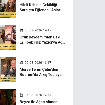
Hileli Klibinin Çekildiği
Sarnıçta Eğlenceli Anlar:
Zeynep Oktay ve Sueda
Uluca Viral Oldu!
05-08-2026 14:17
Ufuk Beydemir'den Eski
Eşi İpek Filiz Yazıcı'ya Ağır
Gönderme: "Attan İnip
Eşeğe..."
06-08-2026 16:17
Merve Terim Çetin'den
Bodrum'da Alkış Toplayan
Hareket: Elbisesiyle
Denize Atladı!
04-08-2026 12:34
Beyza ile Ağaç Altında