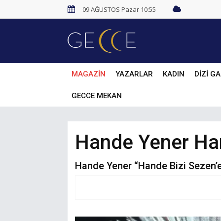
09 AĞUSTOS Pazar 10:55
MAGAZİN
YAZARLAR
KADIN
DİZİ GA
GECCE MEKAN
Hande Yener Har
Hande Yener “Hande Bizi Sezen’e