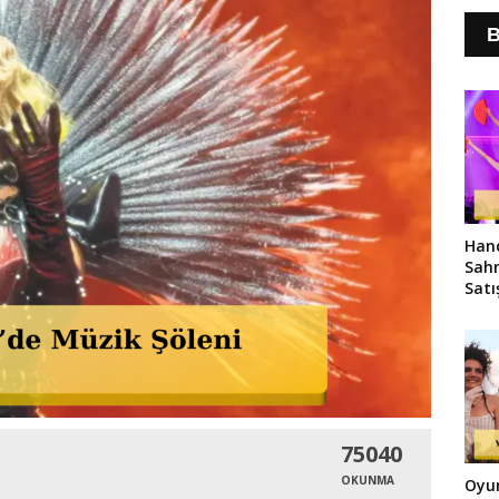
B
Hand
Sahn
Satı
75040
OKUNMA
Oyun