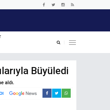
T
arıyla Büyüledi
e aldı.
Ol