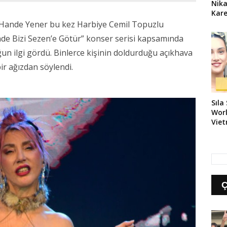
Nika
Kare
 Hande Yener bu kez Harbiye Cemil Topuzlu
nde Bizi Sezen’e Götür” konser serisi kapsamında
n ilgi gördü. Binlerce kişinin doldurduğu açıkhava
ir ağızdan söylendi.
Sıla
Worl
Vie