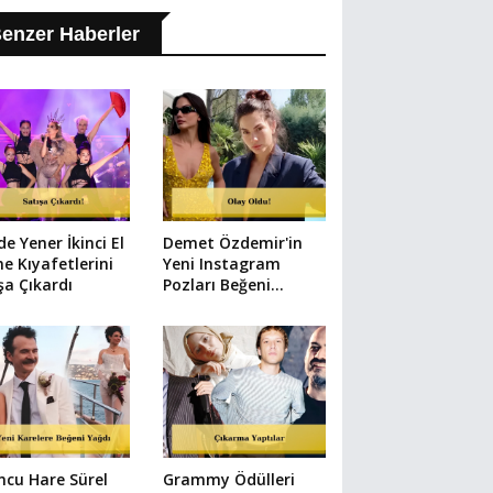
enzer Haberler
e Yener İkinci El
Demet Özdemir'in
e Kıyafetlerini
Yeni Instagram
şa Çıkardı
Pozları Beğeni
Rekoru Kırdı
cu Hare Sürel
Grammy Ödülleri