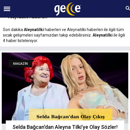
08 AĞUSTOS Cumartesi 10:58
Aleynatilki Haberleri
Son dakika
Aleynatilki
haberleri ve Aleynatilki haberleri ile ilgili tüm
sıcak gelişmeleri sayfamızdan takip edebilirsiniz.
Aleynatilki
ile ilgili
4 haber listeleniyor.
MAGAZİN
Selda Bağcan'dan Aleyna Tilki'ye Olay Sözler!