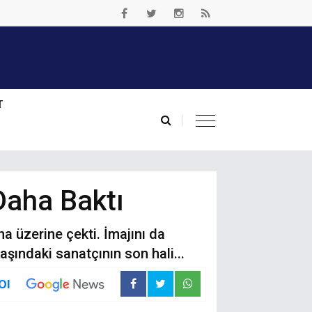
T
 Daha Baktı
ha üzerine çekti. İmajını da
aşındaki sanatçının son hali...
Ol