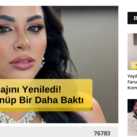
B
Yeş
Faru
Kom
Şika
Edil
76783