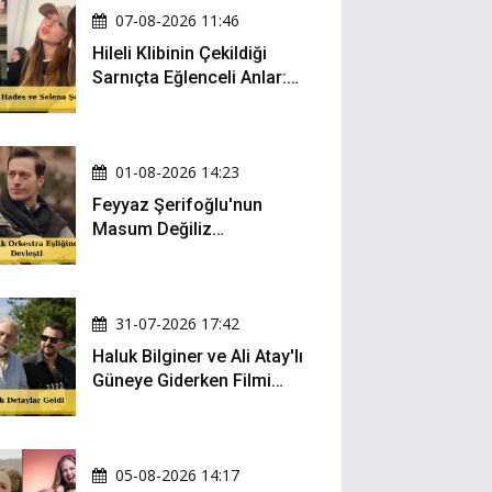
07-08-2026 11:46
Hileli Klibinin Çekildiği
Sarnıçta Eğlenceli Anlar:
Zeynep Oktay ve Sueda
Uluca Viral Oldu!
01-08-2026 14:23
Feyyaz Şerifoğlu'nun
Masum Değiliz
Performansı Sosyal
Medyada Yeniden Gündem
Oldu
31-07-2026 17:42
Haluk Bilginer ve Ali Atay'lı
Güneye Giderken Filmi
Sete Çıktı
05-08-2026 14:17