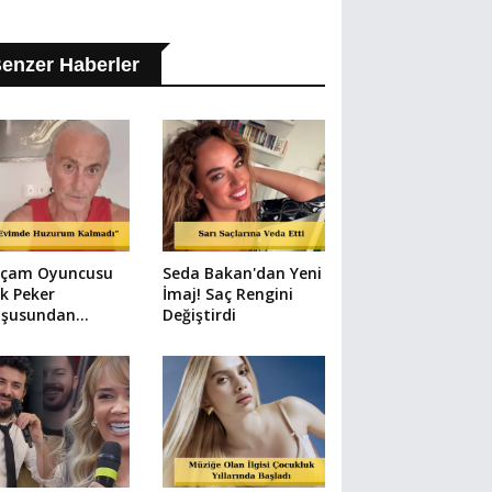
enzer Haberler
ilçam Oyuncusu
Seda Bakan'dan Yeni
k Peker
İmaj! Saç Rengini
şusundan
Değiştirdi
yetçi: "Tehdit
dim!"