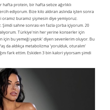
hafta protein, bir hafta sebze ağırlıklı
rcih ediyorum. Bize kilo aldıran aslında işten sonra
i oramız buramız şişmesin diye yemiyoruz.
 Şimdi sahne sonrası en fazla çorba içiyorum. 20
lıyorum. Türkiye'nin her yerine konserler için
in için bu yemeği yaptık' diyen sevenlerim oluyor. Bu
Yaş da aldıkça metabolizma 'yorulduk, oturalım'
ını fark ettim. Eskiden 3 bin kalori yiyorsam şimdi