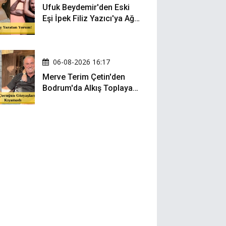
Ufuk Beydemir'den Eski
Eşi İpek Filiz Yazıcı'ya Ağır
Gönderme: "Attan İnip
Eşeğe..."
06-08-2026 16:17
Merve Terim Çetin'den
Bodrum'da Alkış Toplayan
Hareket: Elbisesiyle
Denize Atladı!