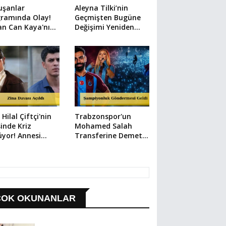
uşanlar
Aleyna Tilki’nin
gramında Olay!
Geçmişten Bugüne
an Can Kaya'nın
Değişimi Yeniden
uğu Kendini
Gündemde
r Etti
 Hilal Çiftçi'nin
Trabzonspor'un
sinde Kriz
Mohamed Salah
yor! Annesi
Transferine Demet
kete Geçti
Akalın'dan Olay
Yorum: Şarkısı da
Hazır!
ÇOK OKUNANLAR