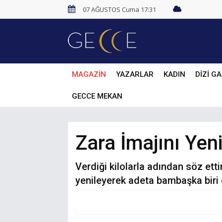
07 AĞUSTOS Cuma 17:31
MAGAZİN
YAZARLAR
KADIN
DİZİ GA
GECCE MEKAN
Zara İmajını Yen
Verdiği kilolarla adından söz etti
yenileyerek adeta bambaşka biri o