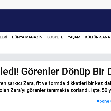
LERİ
DÜNYA MAGAZİN
SOSYETE
YAŞAM
KÜLTÜR-SANA
iledi! Görenler Dönüp Bir
ren şarkıcı Zara, fit ve formda dikkatleri bir kez da
lan Zara'yı görenler tanımakta zorlandı. İşte, 50 y
Abone 