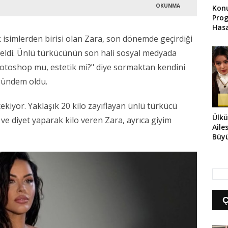
OKUNMA
Kon
Pro
Has
Kon
k isimlerden birisi olan Zara, son dönemde geçirdiği
İhba
eldi. Ünlü türkücünün son hali sosyal medyada
otoshop mu, estetik mi?" diye sormaktan kendini
 gündem oldu.
 çekiyor. Yaklaşık 20 kilo zayıflayan ünlü türkücü
Ülkü
e diyet yaparak kilo veren Zara, ayrıca giyim
Aile
Büyü
Hare