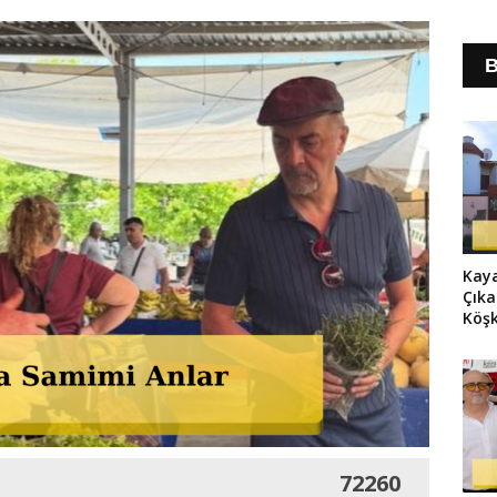
B
Kaya
Çıka
Köşk
Duda
72260