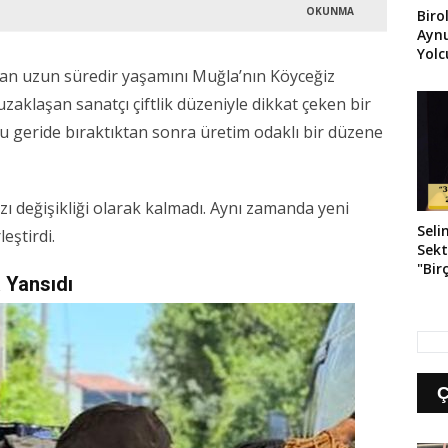
OKUNMA
Biro
Ayn
Yol
Uğur
n uzun süredir yaşamını Muğla’nın Köyceğiz
zaklaşan sanatçı çiftlik düzeniyle dikkat çeken bir
u geride bıraktıktan sonra üretim odaklı bir düzene
zı değişikliği olarak kalmadı. Aynı zamanda yeni
Seli
eştirdi.
Sekt
"Bir
 Yansıdı
Kay