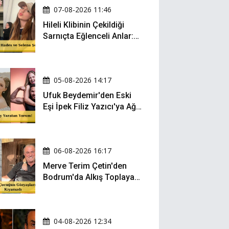
07-08-2026 11:46
Hileli Klibinin Çekildiği
Sarnıçta Eğlenceli Anlar:
Zeynep Oktay ve Sueda
Uluca Viral Oldu!
05-08-2026 14:17
Ufuk Beydemir'den Eski
Eşi İpek Filiz Yazıcı'ya Ağır
Gönderme: "Attan İnip
Eşeğe..."
06-08-2026 16:17
Merve Terim Çetin'den
Bodrum'da Alkış Toplayan
Hareket: Elbisesiyle
Denize Atladı!
04-08-2026 12:34