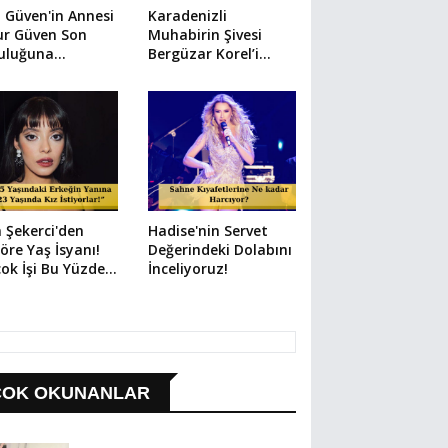
l Güven'in Annesi
Karadenizli
ur Güven Son
Muhabirin Şivesi
culuğuna
Bergüzar Korel’i
landı
Kahkahaya Boğdu
n Şekerci'den
Hadise'nin Servet
öre Yaş İsyanı!
Değerindeki Dolabını
çok İşi Bu Yüzden
İnceliyoruz!
bettim"
ÇOK OKUNANLAR