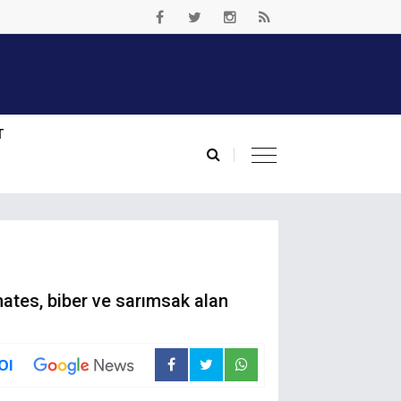
T
mates, biber ve sarımsak alan
Ol