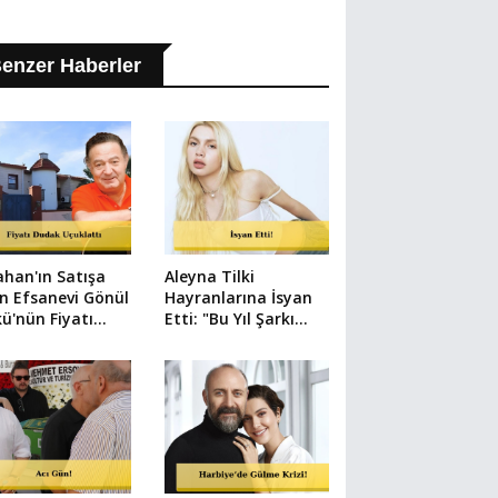
enzer Haberler
han'ın Satışa
Aleyna Tilki
n Efsanevi Gönül
Hayranlarına İsyan
ü'nün Fiyatı
Etti: "Bu Yıl Şarkı
k Uçuklattı
Çıkmayabilir"