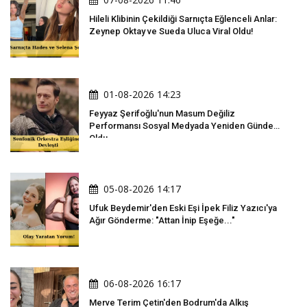
Hileli Klibinin Çekildiği Sarnıçta Eğlenceli Anlar:
Zeynep Oktay ve Sueda Uluca Viral Oldu!
01-08-2026 14:23
Feyyaz Şerifoğlu'nun Masum Değiliz
Performansı Sosyal Medyada Yeniden Gündem
Oldu
05-08-2026 14:17
Ufuk Beydemir'den Eski Eşi İpek Filiz Yazıcı'ya
Ağır Gönderme: "Attan İnip Eşeğe..."
06-08-2026 16:17
Merve Terim Çetin'den Bodrum'da Alkış