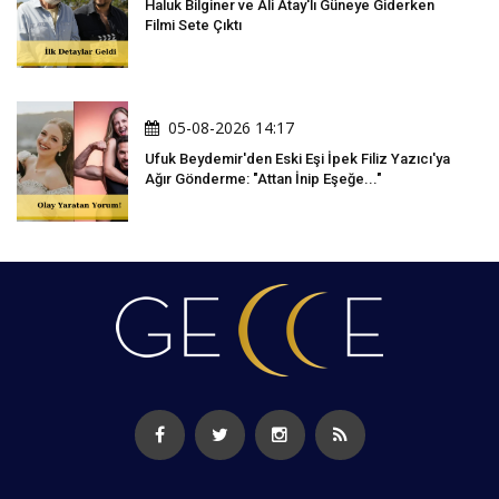
Haluk Bilginer ve Ali Atay'lı Güneye Giderken
Filmi Sete Çıktı
05-08-2026 14:17
Ufuk Beydemir'den Eski Eşi İpek Filiz Yazıcı'ya
Ağır Gönderme: "Attan İnip Eşeğe..."