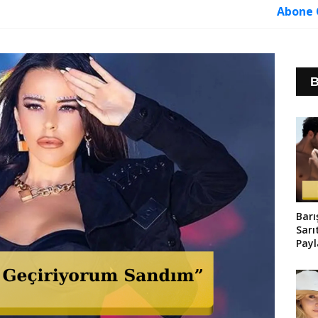
Abone 
B
Barı
Sarı
Pay
Old