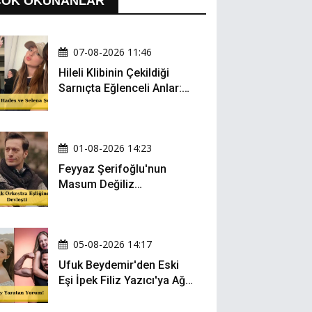
ÇOK OKUNANLAR
07-08-2026 11:46
Hileli Klibinin Çekildiği
Sarnıçta Eğlenceli Anlar:
Zeynep Oktay ve Sueda
Uluca Viral Oldu!
01-08-2026 14:23
Feyyaz Şerifoğlu'nun
Masum Değiliz
Performansı Sosyal
Medyada Yeniden Gündem
Oldu
05-08-2026 14:17
Ufuk Beydemir'den Eski
Eşi İpek Filiz Yazıcı'ya Ağır
Gönderme: "Attan İnip
Eşeğe..."