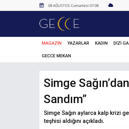
08 AĞUSTOS Cumartesi 07:08
MAGAZİN
YAZARLAR
KADIN
DİZİ GA
GECCE MEKAN
Simge Sağın’dan 
Sandım”
Simge Sağın aylarca kalp krizi geç
teşhisi aldığını açıkladı.