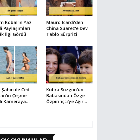
m Kobal'ın Yaz
Mauro Icardi'den
li Paylaşımları
China Suarez'e Dev
k İlgi Gördü
Tablo Sürprizi
 Şahin ile Cedi
Kübra Süzgün'ün
an'ın Çeşme
Babasından Özge
li Kameraya
Özpirinçci'ye Ağır
ıdı
Suçlama