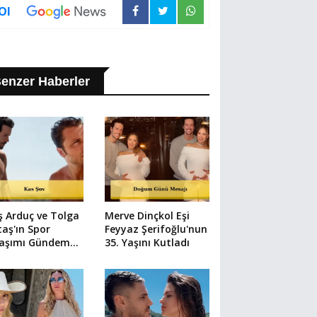
Ol
enzer Haberler
ş Arduç ve Tolga
Merve Dinçkol Eşi
taş'ın Spor
Feyyaz Şerifoğlu'nun
laşımı Gündem
35. Yaşını Kutladı
u