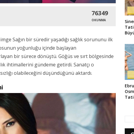
76349
OKUNMA
Sine
Tati
Büyü
mge Sağın bir süredir yaşadığı sağlık sorununu ilk
mposunun yoğunluğu içinde başlayan
rlayan bir sürece dönüştü. Göğüs ve sırt bölgesinde
lık ihtimallerini gündeme getirdi. Sanatçı o
sızlığı olabileceğini düşündüğünü aktardı.
Ebru
mi
Osm
Tati
Yans