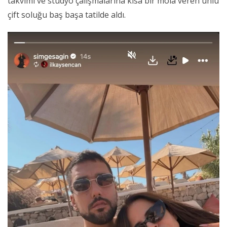
takvimi ve stüdyo çalışmalarına kısa bir mola veren ünlü
çift soluğu baş başa tatilde aldı.