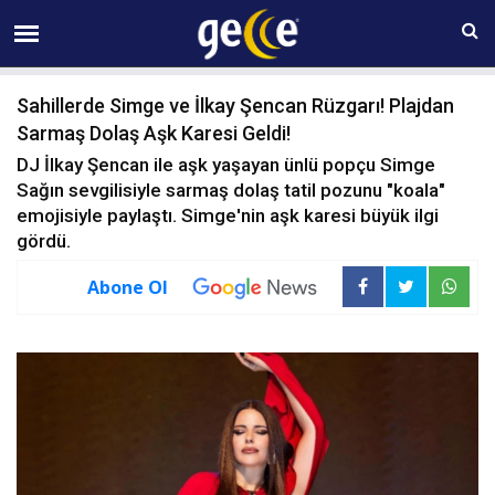
06 AĞUSTOS Perşembe 05:24
Sahillerde Simge ve İlkay Şencan Rüzgarı! Plajdan
Sarmaş Dolaş Aşk Karesi Geldi!
DJ İlkay Şencan ile aşk yaşayan ünlü popçu Simge
Sağın sevgilisiyle sarmaş dolaş tatil pozunu "koala"
emojisiyle paylaştı. Simge'nin aşk karesi büyük ilgi
gördü.
Abone Ol