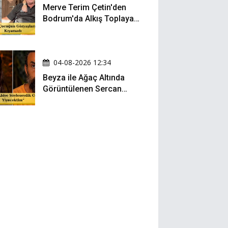
Merve Terim Çetin'den
Bodrum'da Alkış Toplayan
Hareket: Elbisesiyle
Denize Atladı!
04-08-2026 12:34
Beyza ile Ağaç Altında
Görüntülenen Sercan
Yıldırım Konuştu!