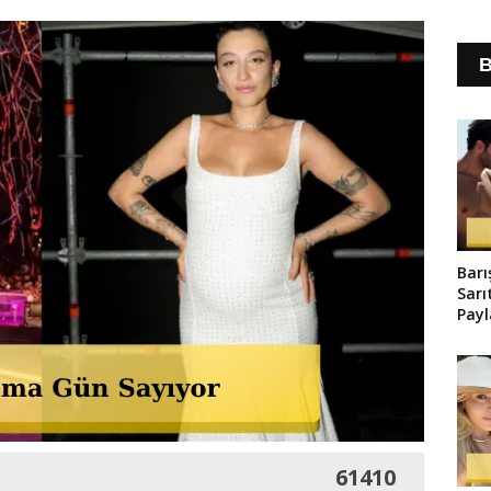
B
Barı
Sarı
Pay
Old
61410