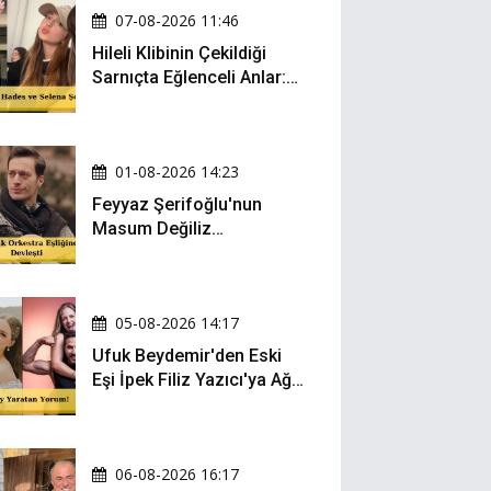
07-08-2026 11:46
Hileli Klibinin Çekildiği
Sarnıçta Eğlenceli Anlar:
Zeynep Oktay ve Sueda
Uluca Viral Oldu!
01-08-2026 14:23
Feyyaz Şerifoğlu'nun
Masum Değiliz
Performansı Sosyal
Medyada Yeniden Gündem
Oldu
05-08-2026 14:17
Ufuk Beydemir'den Eski
Eşi İpek Filiz Yazıcı'ya Ağır
Gönderme: "Attan İnip
Eşeğe..."
06-08-2026 16:17