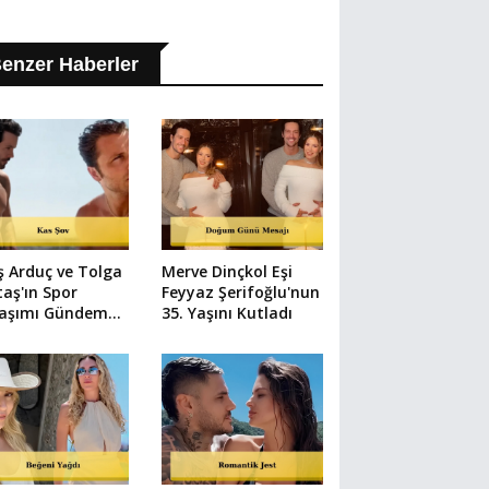
enzer Haberler
ş Arduç ve Tolga
Merve Dinçkol Eşi
taş'ın Spor
Feyyaz Şerifoğlu'nun
laşımı Gündem
35. Yaşını Kutladı
u