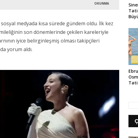
OKUNMA
Sine
Tati
Büyü
 sosyal medyada kısa sürede gündem oldu. İlk kez
ileliğinin son dönemlerinde çekilen kareleriyle
arnının iyice belirginleşmiş olması takipçileri
ıda yorum aldı.
Ebru
Osm
Tati
Yans