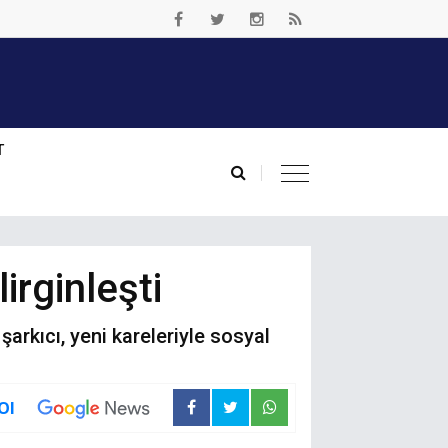
T
irginleşti
şarkıcı, yeni kareleriyle sosyal
Ol