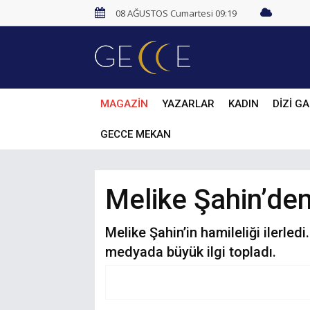
08 AĞUSTOS Cumartesi 09:19
MAGAZİN
YAZARLAR
KADIN
DİZİ GA
GECCE MEKAN
Melike Şahin’den 
Melike Şahin’in hamileliği ilerledi
medyada büyük ilgi topladı.