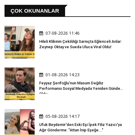
ÇOK OKUNANLAR
07-08-2026 11:46
Hileli Klibinin Çekildiği Sarnıçta Eğlenceli Anlar:
Zeynep Oktay ve Sueda Uluca Viral Oldu!
01-08-2026 14:23
Feyyaz Şerifoğlu'nun Masum Değiliz
Performansı Sosyal Medyada Yeniden Gündem
Oldu
05-08-2026 14:17
Ufuk Beydemir'den Eski Eşi İpek Filiz Yazıcı'ya
Ağır Gönderme: "Attan İnip Eşeğe..."