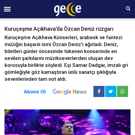
08 AĞUSTOS Cumartesi 02:38
Kuruçeşme Açıkhava'da Özcan Deniz rüzgarı
Kuruçeşme Açıkhava Konserleri, arabesk ve fantezi
müziğin başarılı ismi Özcan Deniz’i ağırladı. Deniz,
biletleri günler öncesinde tükenen konserinde en
sevilen şarkılarını müzikseverlerden oluşan dev
korosuyla birlikte söyledi. Eşi Samar Dadgar, imzalı gri
gömleğiyle göz kamaştıran ünlü sanatçı şıklığıyla
sevenlerinden tam not aldı.
Abone Ol