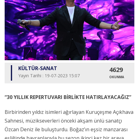
KÜLTÜR-SANAT
4629
Yayın Tarihi : 19-07-2023 15:07
OKUNMA
“30 YILLIK REPERTUVARI BİRLİKTE HATIRLAYACAĞIZ”
Birbirinden yıldız isimleri ağırlayan Kuruçeşme Açıkhava
Sahnesi, müzikseverleri önceki akşam ünlü sanatçı
Özcan Deniz ile buluşturdu. Boğaz’ın eşsiz manzarası
eşliğinde hayranlarıyla bu sezon ikinci kez bir araya