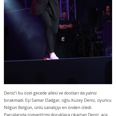
Deniz’i bu özel gecede ailesi ve dostları da yalnız
bırakmadı. Eşi Samar Dadgar, oğlu Kuzey Deniz, oyuncu
Nilgün Belgün, ünlü sanatçıyı en önden izledi.
Parçalarıyla romantizmi doruklara çıkartan Deniz, ara