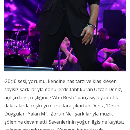
Güçlü sesi, yorumu, kendine has tarzı ve klasikleşen
sayısız şarkılarıyla gönüllerde taht kuran Özcan Deniz,
açılışı dansçı eşliğinde ‘Ab-ı Beste’ parçasıyla yaptı. İlk
dakikalarda coşkuyu doruklara çıkartan Deniz, ‘Derin
Duygular’, Yalan Mı’, ‘Zorun Ne’, şarkılarıyla müzik
şölenine devam etti. Sevenlerinin yoğun ilgisine kayıtsız
kalamayan ünlü sanatçı “Yepyeni bir seyirciyle