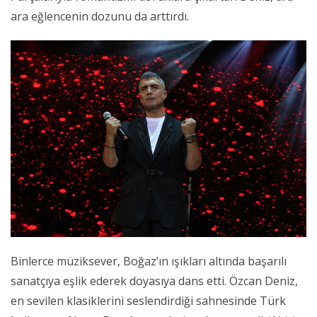
ara eğlencenin dozunu da arttırdı.
Binlerce müziksever, Boğaz’ın ışıkları altında başarılı
sanatçıya eşlik ederek doyasıya dans etti. Özcan Deniz,
en sevilen klasiklerini seslendirdiği sahnesinde Türk