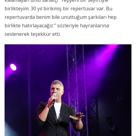
birlikteyim. 30 yıl birikmiş bir repertuvar var. Bu
repertuvarda benim bile unuttuğum şarkıları hep
birlikte hatırlayacağız.” sözleriyle hayranlarına
seslenerek teşekkür etti.