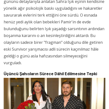
gününü detaylarıyla anlatan Sahra Işık eşinin kendisine
yönelik ağır psikolojik baskı uyguladığını ve hakaretler
savurarak evlerini terk ettiğini öne sürdü. O esnada
henüz yedi aylık olan bebekleri Pamir'in de evde
bulunduğunu belirten Işık yaşadığı sarsıntının ardından
boşanma kararını o an kesinleştirdiğini aktardı. Bu
olayların sadece birer "fragman" olduğunu dile getiren
eski Survivor yarışmacısı adli sürecin kaçınılmaz hâle
geldiği o günü asla hafızasından silmeyeceğini
vurguladı.
Üçüncü Şahısların Sürece Dâhil Edilmesine Tepki