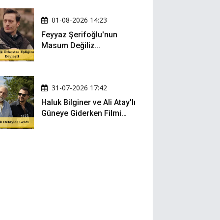
01-08-2026 14:23
Feyyaz Şerifoğlu'nun
Masum Değiliz
Performansı Sosyal
Medyada Yeniden Gündem
Oldu
31-07-2026 17:42
Haluk Bilginer ve Ali Atay'lı
Güneye Giderken Filmi
Sete Çıktı