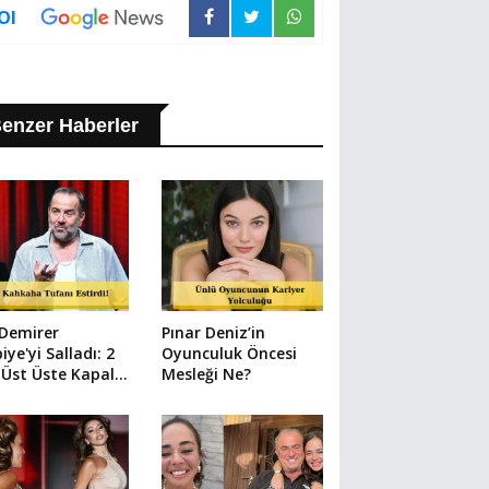
Ol
enzer Haberler
 Demirer
Pınar Deniz’in
iye'yi Salladı: 2
Oyunculuk Öncesi
Üst Üste Kapalı
Mesleği Ne?
 Şov!