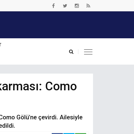
T
Çıkarması: Como
 Como Gölü'ne çevirdi. Ailesiyle
edildi.