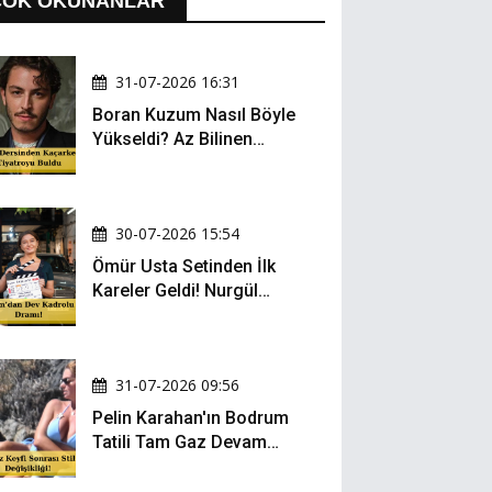
ÇOK OKUNANLAR
31-07-2026 16:31
Boran Kuzum Nasıl Böyle
Yükseldi? Az Bilinen
Kariyer Yolculuğu
30-07-2026 15:54
Ömür Usta Setinden İlk
Kareler Geldi! Nurgül
Yeşilçay, Bülent İnal ve
Gonca Vuslateri Aynı
Projede!
31-07-2026 09:56
Pelin Karahan'ın Bodrum
Tatili Tam Gaz Devam
Ediyor! Şezlong Keyfi ve
Şıklığıyla Göz Doldurdu!