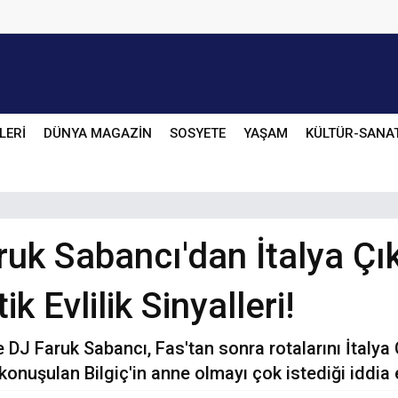
LERİ
DÜNYA MAGAZİN
SOSYETE
YAŞAM
KÜLTÜR-SANA
aruk Sabancı'dan İtalya 
 Evlilik Sinyalleri!
ve DJ Faruk Sabancı, Fas'tan sonra rotalarını İtalya
ı konuşulan Bilgiç'in anne olmayı çok istediği iddia 