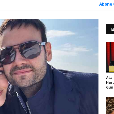
Abone 
B
Ata
Harb
Gün 
Gişe