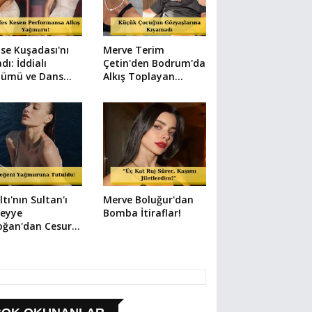
se Kuşadası'nı
Merve Terim
dı: İddialı
Çetin'den Bodrum'da
tümü ve Dans
Alkış Toplayan
yla Büyüledi!
Hareket: Elbisesiyle
Denize Atladı!
ltı'nın Sultan'ı
Merve Boluğur'dan
eyye
Bomba İtiraflar!
oğan'dan Cesur
ık Paylaşımlar