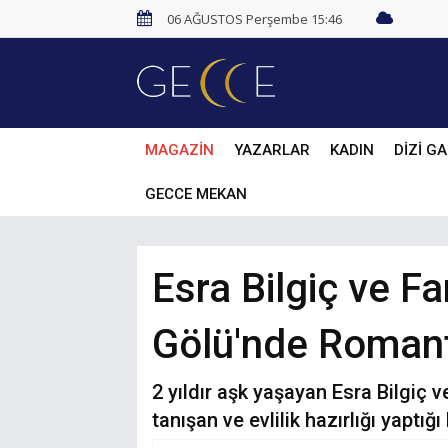
06 AĞUSTOS Perşembe 15:46
MAGAZİN
YAZARLAR
KADIN
DİZİ GA
GECCE MEKAN
Esra Bilgiç ve F
Gölü'nde Romantik
2 yıldır aşk yaşayan Esra Bilgiç 
tanışan ve evlilik hazırlığı yaptığ