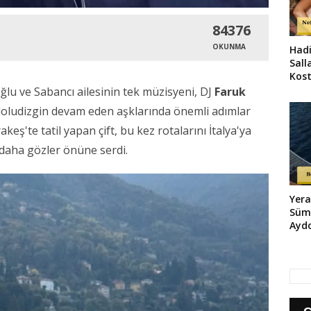
84376
OKUNMA
Hadi
Salla
Kos
Şovu
ğlu ve Sabancı ailesinin tek müzisyeni, DJ
Faruk
r doludizgin devam eden aşklarında önemli adımlar
ş'te tatil yapan çift, bu kez rotalarını İtalya'ya
ez daha gözler önüne serdi.
Yera
Süm
Ayd
ve Ş