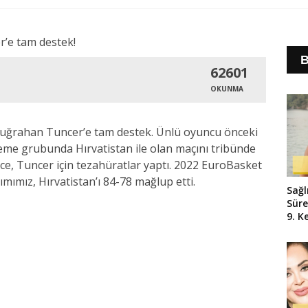
B
62601
OKUNMA
i Buğrahan Tuncer’e tam destek. Ünlü oyuncu önceki
leme grubunda Hırvatistan ile olan maçını tribünde
Ece, Tuncer için tezahüratlar yaptı. 2022 EuroBasket
ımımız, Hırvatistan’ı 84-78 mağlup etti.
Sağl
Süre
9. K
Ola