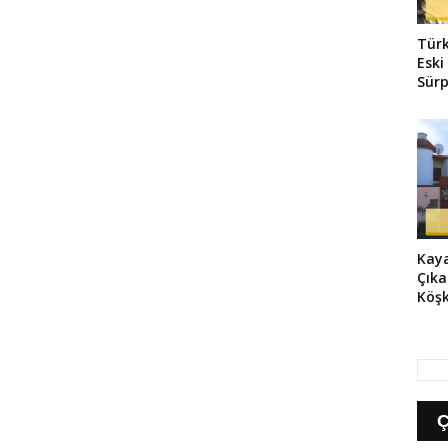
Tür
Eski
Sür
Kaya
Çıka
Köşk
Duda