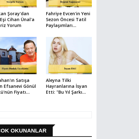
kan Şoray'dan
Fahriye Evcen'in Yeni
 Eşi Cihan Ünal'a
Sezon Öncesi Tatil
priz Yorum
Paylaşımları
Gündem Oldu
han'ın Satışa
Aleyna Tilki
n Efsanevi Gönül
Hayranlarına İsyan
ü'nün Fiyatı
Etti: "Bu Yıl Şarkı
k Uçuklattı
Çıkmayabilir"
ÇOK OKUNANLAR