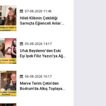
07-08-2026 11:46
Hileli Klibinin Çekildiği
Sarnıçta Eğlenceli Anlar:
Zeynep Oktay ve Sueda
Uluca Viral Oldu!
05-08-2026 14:17
Ufuk Beydemir'den Eski
Eşi İpek Filiz Yazıcı'ya Ağır
Gönderme: "Attan İnip
Eşeğe..."
06-08-2026 16:17
Merve Terim Çetin'den
Bodrum'da Alkış Toplayan
Hareket: Elbisesiyle
Denize Atladı!