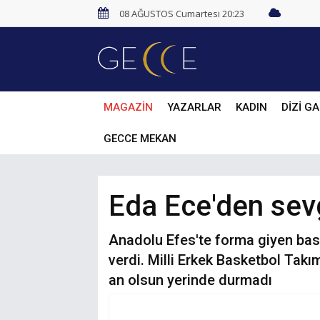
08 AĞUSTOS Cumartesi 20:23
MAGAZİN
YAZARLAR
KADIN
DİZİ GA
GECCE MEKAN
Eda Ece'den sevg
Anadolu Efes'te forma giyen bas
verdi. Milli Erkek Basketbol Takı
an olsun yerinde durmadı