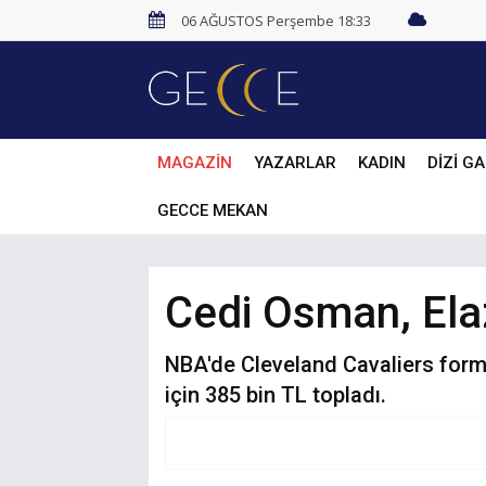
06 AĞUSTOS Perşembe 18:33
MAGAZİN
YAZARLAR
KADIN
DİZİ GA
GECCE MEKAN
Cedi Osman, Elaz
NBA'de Cleveland Cavaliers forma
için 385 bin TL topladı.