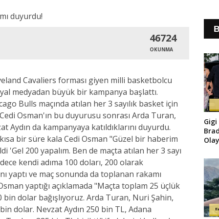
B
46724
OKUNMA
eland Cavaliers forması giyen milli basketbolcu
syal medyadan büyük bir kampanya başlattı.
cago Bulls maçında atılan her 3 sayılık basket için
ı. Cedi Osman'ın bu duyurusu sonrası Arda Turan,
Gigi
vzat Aydın da kampanyaya katıldıklarını duyurdu.
Brad
ısa bir süre kala Cedi Osman "Güzel bir haberim
Olay
di 'Gel 200 yapalım. Ben de maçta atılan her 3 sayı
adece kendi adıma 100 doları, 200 olarak
ını yaptı ve maç sonunda da toplanan rakamı
i Osman yaptığı açıklamada "Maçta toplam 25 üçlük
 bin dolar bağışlıyoruz. Arda Turan, Nuri Şahin,
 bin dolar. Nevzat Aydın 250 bin TL, Adana