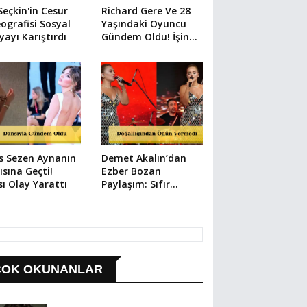
Seçkin'in Cesur
Richard Gere Ve 28
ografisi Sosyal
Yaşındaki Oyuncu
ayı Karıştırdı
Gündem Oldu! İşin
Aslı Şaşırttı
s Sezen Aynanın
Demet Akalın’dan
ısına Geçti!
Ezber Bozan
ı Olay Yarattı
Paylaşım: Sıfır
Makyaj Filtresiz Pozu
Sosyal Medyayı
Salladı!
ÇOK OKUNANLAR