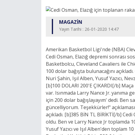
MAGAZİN
Yayın Tarihi : 26-01-2020 14:47
Amerikan Basketbol Ligi'nde (NBA) Clev
Cedi Osman, Elazığ depremi sonrası so
Basketbolcu, Cleveland Cavaliers ile Chi
100 dolar bağışta bulunacağını açıklad
Nuri Şahin, Işıl Alben, Yusuf Yazıcı, Ne
[b]100 DOLARI 200'E ÇIKARDI[/b] Maça k
var. Isınmada Larry Nance Jr. yanıma gel
için 200 dolar bağışlayayım' dedi. Ben s
güncelliyorum. Teşekkürler!" açıklamas
açıkladı. [b]385 BİN TL BİRİKTİ[/b] Ced
oldu. Ben ve Larry Nance Jr toplamda 10
Yusuf Yazıcı ve Işıl Alben'den toplam 10