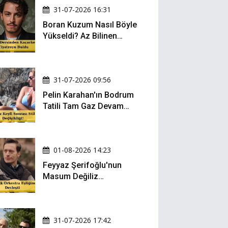
31-07-2026 16:31
Boran Kuzum Nasıl Böyle
Yükseldi? Az Bilinen
Kariyer Yolculuğu
31-07-2026 09:56
Pelin Karahan'ın Bodrum
Tatili Tam Gaz Devam
Ediyor! Şezlong Keyfi ve
Şıklığıyla Göz Doldurdu!
01-08-2026 14:23
Feyyaz Şerifoğlu'nun
Masum Değiliz
Performansı Sosyal
Medyada Yeniden Gündem
Oldu
31-07-2026 17:42