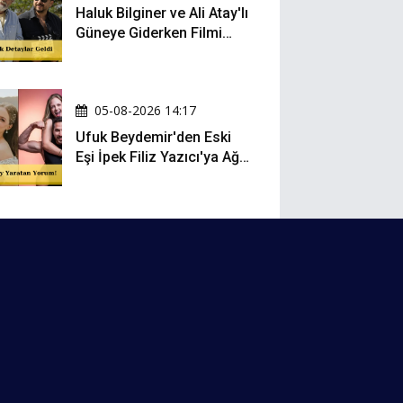
Haluk Bilginer ve Ali Atay'lı
Güneye Giderken Filmi
Sete Çıktı
05-08-2026 14:17
Ufuk Beydemir'den Eski
Eşi İpek Filiz Yazıcı'ya Ağır
Gönderme: "Attan İnip
Eşeğe..."