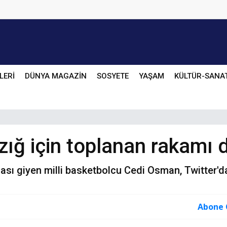
LERİ
DÜNYA MAGAZİN
SOSYETE
YAŞAM
KÜLTÜR-SANA
ığ için toplanan rakamı 
sı giyen milli basketbolcu Cedi Osman, Twitter'da
Abone 