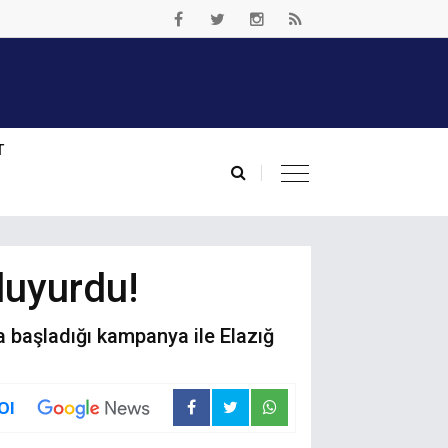
T
duyurdu!
 başladığı kampanya ile Elazığ
Ol