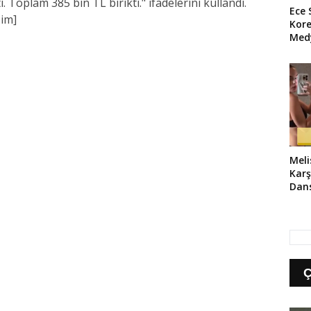
 Toplam 385 bin TL birikti." ifadelerini kullandı.
Ece 
im]
Kore
Medy
Meli
Karş
Dans