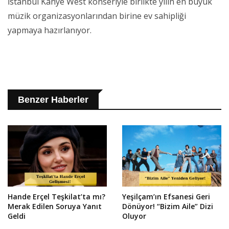
İstanbul Kanye West konseriyle birlikte yılın en büyük
müzik organizasyonlarından birine ev sahipliği
yapmaya hazırlanıyor.
Benzer Haberler
Hande Erçel Teşkilat’ta mı?
Yeşilçam’ın Efsanesi Geri
Merak Edilen Soruya Yanıt
Dönüyor! “Bizim Aile” Dizi
Geldi
Oluyor