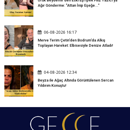
Ufuk Beydemir'den Eski Eşi İpek Filiz Yazıcı'ya
Ağır Gönderme: "Attan İnip Eşeğe..."
06-08-2026 16:17
Merve Terim Çetin'den Bodrum'da Alkış
Toplayan Hareket: Elbisesiyle Denize Atladı!
04-08-2026 12:34
Beyza ile Ağaç Altında Görüntülenen Sercan
Yıldırım Konuştu!