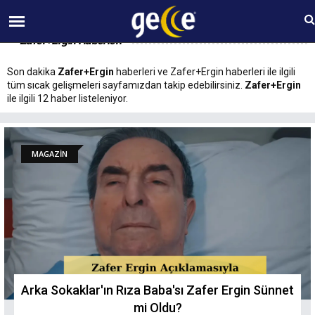
09 AĞUSTOS Pazar 12:43
Zafer+Ergin Haberleri
Son dakika
Zafer+Ergin
haberleri ve Zafer+Ergin haberleri ile ilgili
tüm sıcak gelişmeleri sayfamızdan takip edebilirsiniz.
Zafer+Ergin
ile ilgili 12 haber listeleniyor.
MAGAZİN
Arka Sokaklar'ın Rıza Baba'sı Zafer Ergin Sünnet
mi Oldu?