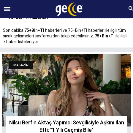
06 AĞUSTOS Perşembe 05:21
75+Bin+Tl Haberleri
Son dakika
75+Bin+Tl
haberleri ve 75+Bin+Tl haberleri ile ilgili tüm
sıcak gelişmeleri sayfamızdan takip edebilirsiniz.
75+Bin+Tl
ile ilgili
7 haber listeleniyor.
MAGAZİN
Nilsu Berfin Aktaş Yapımcı Sevgilisiyle Aşkını İlan
Etti: "1 Yılı Geçmiş Bile"