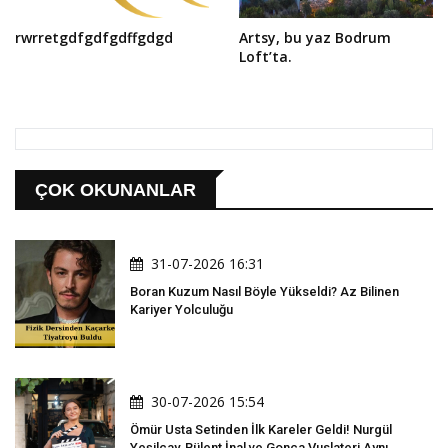
rwrretgdfgdfgdffgdgd
Artsy, bu yaz Bodrum
Loft’ta.
ÇOK OKUNANLAR
31-07-2026 16:31
Boran Kuzum Nasıl Böyle Yükseldi? Az Bilinen
Kariyer Yolculuğu
30-07-2026 15:54
Ömür Usta Setinden İlk Kareler Geldi! Nurgül
Yeşilçay, Bülent İnal ve Gonca Vuslateri Aynı