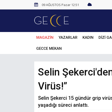
09 AĞUSTOS Pazar 12:51
MAGAZİN
YAZARLAR
KADIN
DİZİ GA
GECCE MEKAN
Selin Şekerci'de
Virüs!”
Selin Şekerci 15 gündür grip virüs
yaşadığı süreci anlattı.