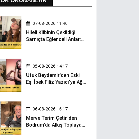
ÇOK OKUNANLAR
07-08-2026 11:46
Hileli Klibinin Çekildiği
Sarnıçta Eğlenceli Anlar:
Zeynep Oktay ve Sueda
Uluca Viral Oldu!
05-08-2026 14:17
Ufuk Beydemir'den Eski
Eşi İpek Filiz Yazıcı'ya Ağır
Gönderme: "Attan İnip
Eşeğe..."
06-08-2026 16:17
Merve Terim Çetin'den
Bodrum'da Alkış Toplayan
Hareket: Elbisesiyle
Denize Atladı!