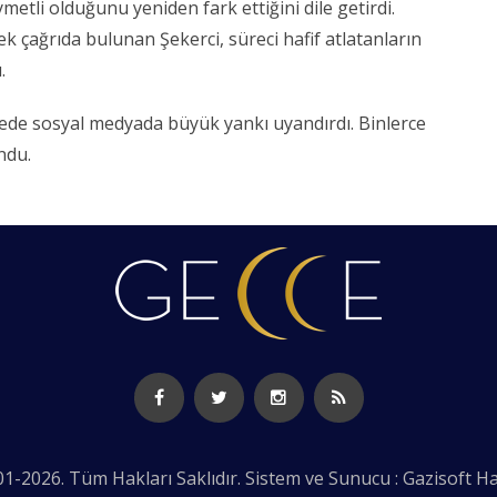
metli olduğunu yeniden fark ettiğini dile getirdi.
rek çağrıda bulunan Şekerci, süreci hafif atlatanların
.
rede sosyal medyada büyük yankı uyandırdı. Binlerce
ndu.
1-2026. Tüm Hakları Saklıdır. Sistem ve Sunucu : Gazisoft
Ha