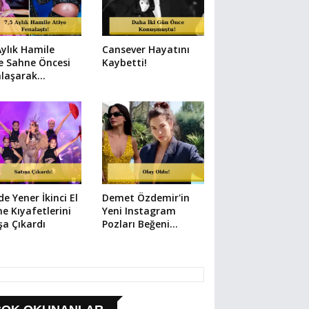
Aylık Hamile
Cansever Hayatını
e Sahne Öncesi
Kaybetti!
alaşarak
aneye Kaldırıldı
e Yener İkinci El
Demet Özdemir'in
e Kıyafetlerini
Yeni Instagram
şa Çıkardı
Pozları Beğeni
Rekoru Kırdı