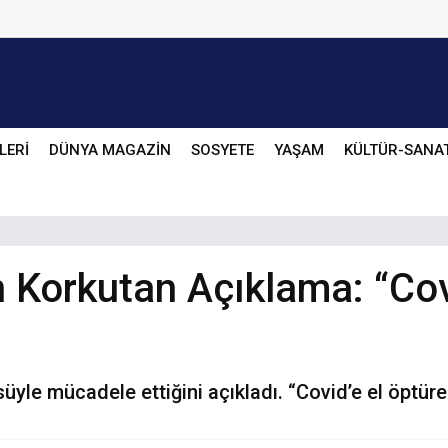
LERİ
DÜNYA MAGAZİN
SOSYETE
YAŞAM
KÜLTÜR-SANA
n Korkutan Açıklama: “Cov
üyle mücadele ettiğini açıkladı. “Covid’e el öptüre