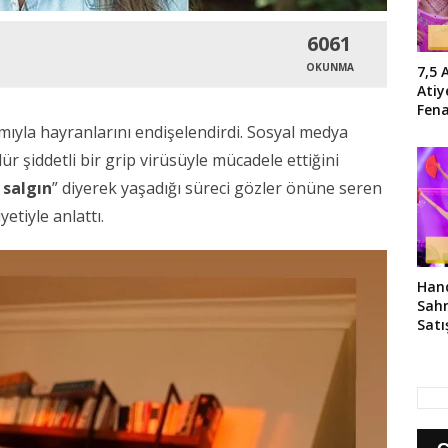
6061
OKUNMA
7,5 
Atiy
Fen
Hast
ımıyla hayranlarını endişelendirdi. Sosyal medya
 şiddetli bir grip virüsüyle mücadele ettiğini
 salgın
” diyerek yaşadığı süreci gözler önüne seren
etiyle anlattı.
Hand
Sahn
Satı