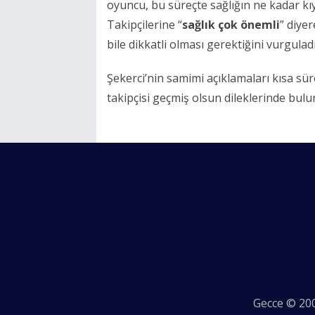
oyuncu, bu süreçte sağlığın ne kadar kıy
Takipçilerine “
sağlık çok önemli
” diye
bile dikkatli olması gerektiğini vurguladı
Şekerci’nin samimi açıklamaları kısa sü
takipçisi geçmiş olsun dileklerinde bulu
Gecce © 200