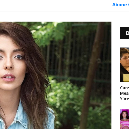
Abone 
B
Cans
Mesa
Yüre