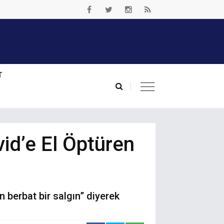
T
id’e El Öptüren
n berbat bir salgın” diyerek