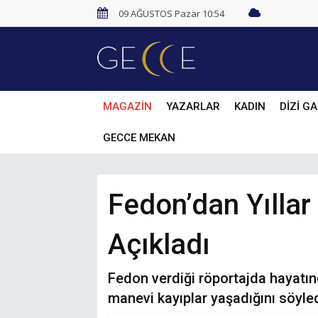
09 AĞUSTOS Pazar 10:54
MAGAZİN
YAZARLAR
KADIN
DİZİ GA
GECCE MEKAN
Fedon’dan Yıllar
Açıkladı
Fedon verdiği röportajda hayatı
manevi kayıplar yaşadığını söyled