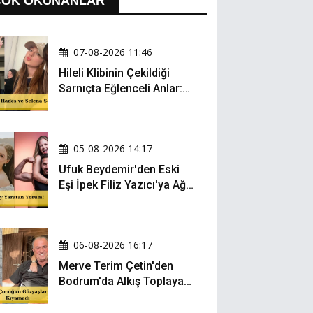
ÇOK OKUNANLAR
07-08-2026 11:46
Hileli Klibinin Çekildiği
Sarnıçta Eğlenceli Anlar:
Zeynep Oktay ve Sueda
Uluca Viral Oldu!
05-08-2026 14:17
Ufuk Beydemir'den Eski
Eşi İpek Filiz Yazıcı'ya Ağır
Gönderme: "Attan İnip
Eşeğe..."
06-08-2026 16:17
Merve Terim Çetin'den
Bodrum'da Alkış Toplayan
Hareket: Elbisesiyle
Denize Atladı!