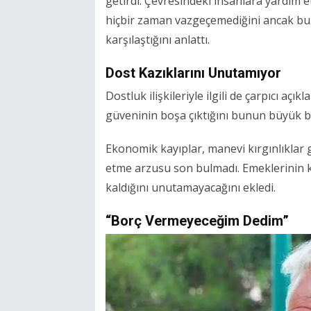
getirdi. Çevresindeki insanlara yardım 
hiçbir zaman vazgeçemediğini ancak bu
karşılaştığını anlattı.
Dost Kazıklarını Unutamıyor
Dostluk ilişkileriyle ilgili de çarpıcı a
güveninin boşa çıktığını bunun büyük bi
Ekonomik kayıplar, manevi kırgınlıklar g
etme arzusu son bulmadı. Emeklerinin ka
kaldığını unutamayacağını ekledi.
“Borç Vermeyeceğim Dedim”