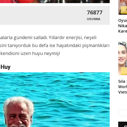
76877
OKUNMA
Oyun
Nika
Kare
la gündemi salladı. Yıllardır enerjisi, neşeli
sini tanıyorduk bu defa ise hayatındaki pişmanlıkları
n kendisini üzen huyu neymiş!
 Huy
Sıla
Worl
Vie