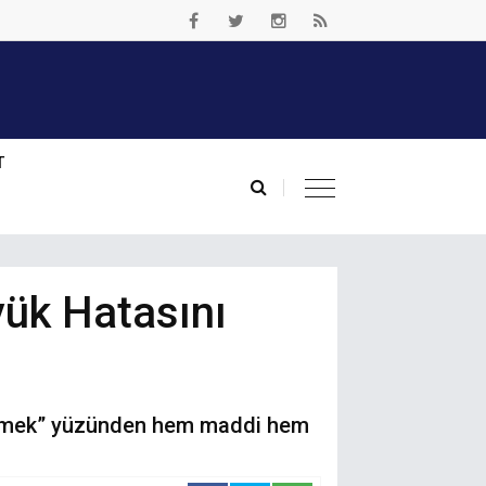
T
yük Hatasını
yememek” yüzünden hem maddi hem