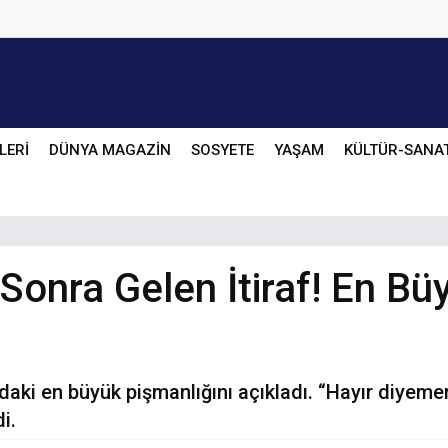
LERİ
DÜNYA MAGAZİN
SOSYETE
YAŞAM
KÜLTÜR-SANA
 Sonra Gelen İtiraf! En Bü
ndaki en büyük pişmanlığını açıkladı. “Hayır di
i.