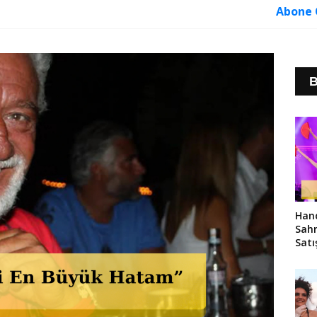
Abone 
B
Hand
Sahn
Satı