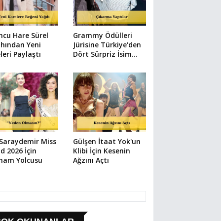
cu Hare Sürel
Grammy Ödülleri
hından Yeni
Jürisine Türkiye'den
leri Paylaştı
Dört Sürpriz İsim
Katıldı
 Saraydemir Miss
Gülşen İtaat Yok'un
d 2026 İçin
Klibi İçin Kesenin
tnam Yolcusu
Ağzını Açtı