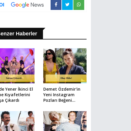
Ol
enzer Haberler
e Yener İkinci El
Demet Özdemir'in
e Kıyafetlerini
Yeni Instagram
şa Çıkardı
Pozları Beğeni
Rekoru Kırdı