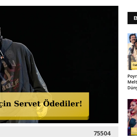
B
Poyr
Melt
Düny
75504