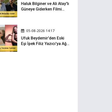
Haluk Bilginer ve Ali Atay'lı
Güneye Giderken Filmi
Sete Çıktı
05-08-2026 14:17
Ufuk Beydemir'den Eski
Eşi İpek Filiz Yazıcı'ya Ağır
Gönderme: "Attan İnip
Eşeğe..."