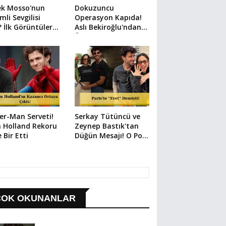
ek Mosso'nun
Dokuzuncu
mli Sevgilisi
Operasyon Kapıda!
 İlk Görüntüler
Aslı Bekiroğlu'ndan
i
Üzen Paylaşım
er-Man Serveti!
Serkay Tütüncü ve
 Holland Rekoru
Zeynep Bastık'tan
e Bir Etti
Düğün Mesajı! O Poz
Her Şeyi Anlattı
ÇOK OKUNANLAR