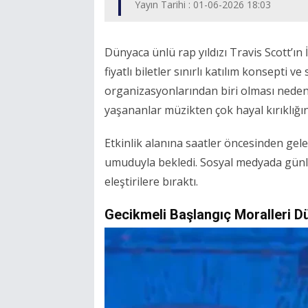
Yayın Tarihi : 01-06-2026 18:03
Dünyaca ünlü rap yıldızı Travis Scott’ı
fiyatlı biletler sınırlı katılım konsepti v
organizasyonlarından biri olması nedeni
yaşananlar müzikten çok hayal kırıklığı
Etkinlik alanına saatler öncesinden gel
umuduyla bekledi. Sosyal medyada günle
eleştirilere bıraktı.
Gecikmeli Başlangıç Moralleri D