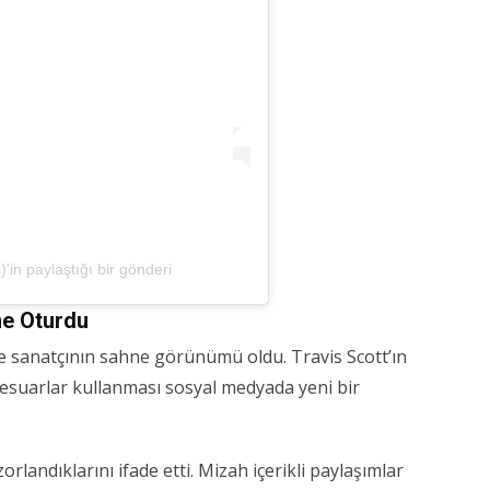
n paylaştığı bir gönderi
me Oturdu
ise sanatçının sahne görünümü oldu. Travis Scott’ın
uarlar kullanması sosyal medyada yeni bir
orlandıklarını ifade etti. Mizah içerikli paylaşımlar