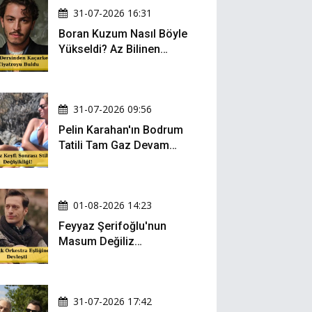
31-07-2026 16:31
Boran Kuzum Nasıl Böyle
Yükseldi? Az Bilinen
Kariyer Yolculuğu
31-07-2026 09:56
Pelin Karahan'ın Bodrum
Tatili Tam Gaz Devam
Ediyor! Şezlong Keyfi ve
Şıklığıyla Göz Doldurdu!
01-08-2026 14:23
Feyyaz Şerifoğlu'nun
Masum Değiliz
Performansı Sosyal
Medyada Yeniden Gündem
Oldu
31-07-2026 17:42