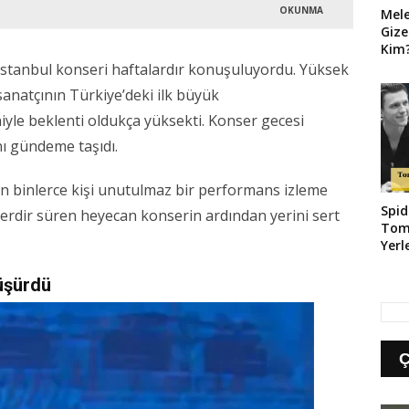
OKUNMA
Mel
Gize
Kim?
Geld
n İstanbul konseri haftalardır konuşuluyordu. Yüksek
e sanatçının Türkiye’deki ilk büyük
yle beklenti oldukça yüksekti. Konser gecesi
nı gündeme taşıdı.
en binlerce kişi unutulmaz bir performans izleme
Spid
rdir süren heyecan konserin ardından yerini sert
Tom
Yerl
üşürdü