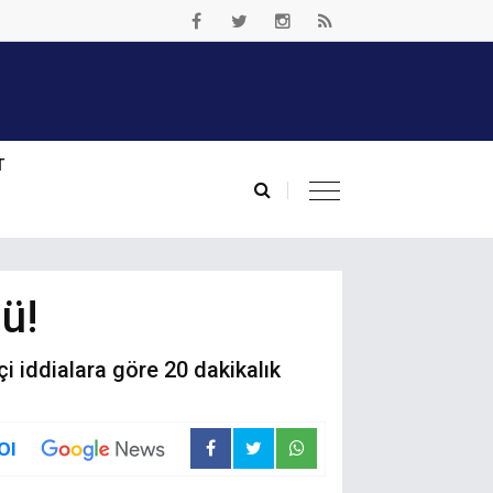
T
ü!
çi iddialara göre 20 dakikalık
Ol