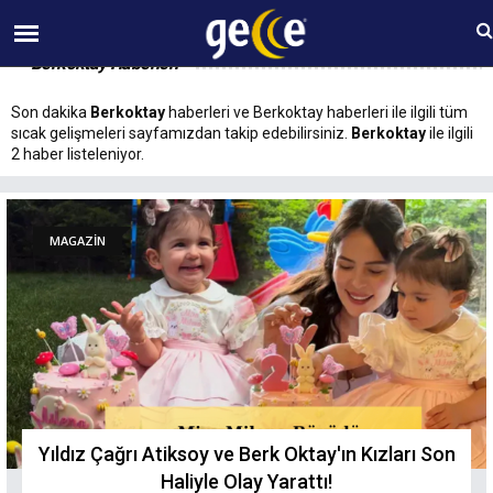
09 AĞUSTOS Pazar 02:37
Berkoktay Haberleri
Son dakika
Berkoktay
haberleri ve Berkoktay haberleri ile ilgili tüm
sıcak gelişmeleri sayfamızdan takip edebilirsiniz.
Berkoktay
ile ilgili
2 haber listeleniyor.
MAGAZİN
Yıldız Çağrı Atiksoy ve Berk Oktay'ın Kızları Son
Haliyle Olay Yarattı!