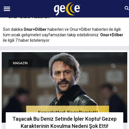
07 AĞUSTOS Cuma 12:33
Onur+Dilber Haberleri
Son dakika
Onur+Dilber
haberleri ve Onur+Dilber haberleri ile ilgili
tüm sıcak gelişmeleri sayfamızdan takip edebilirsiniz.
Onur+Dilber
ile ilgili 7 haber listeleniyor.
MAGAZİN
Taşacak Bu Deniz Setinde İpler Koptu! Gezep
Karakterinin Kovulma Nedeni Şok Ettі!