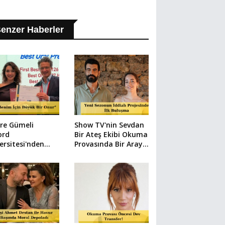
enzer Haberler
re Gümeli
Show TV'nin Sevdan
ord
Bir Ateş Ekibi Okuma
ersitesi'nden
Provasında Bir Araya
lle Döndü
Geldi!