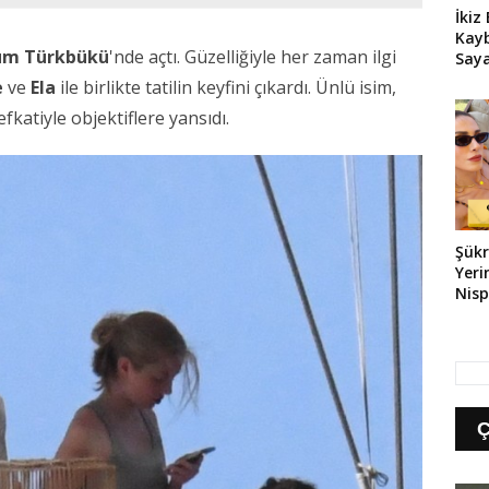
İkiz
Kay
um Türkbükü
'nde açtı. Güzelliğiyle her zaman ilgi
Saya
Sonr
e
ve
Ela
ile birlikte tatilin keyfini çıkardı. Ünlü isim,
fkatiyle objektiflere yansıdı.
Şükr
Yeri
Nisp
Cane
Dol