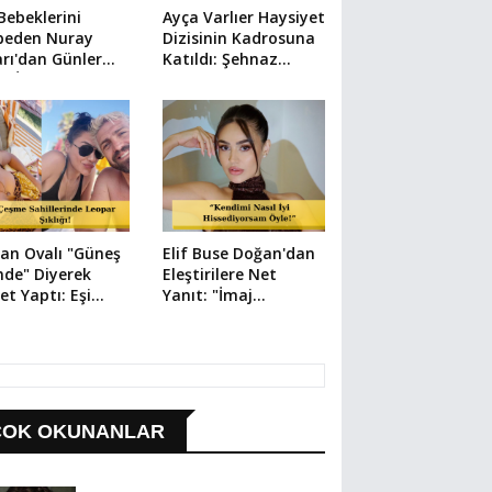
 Bebeklerini
Ayça Varlıer Haysiyet
beden Nuray
Dizisinin Kadrosuna
rı'dan Günler
Katıldı: Şehnaz
a İlk Paylaşım
Karakteriyle
Dönüyor!
an Ovalı "Güneş
Elif Buse Doğan'dan
nde" Diyerek
Eleştirilere Net
et Yaptı: Eşi
Yanıt: "İmaj
r Erkin'den Aşk
Değişikliğinden
u Yorum!
Çekinmiyorum!"
ÇOK OKUNANLAR