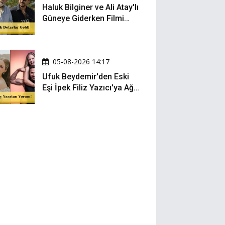
Haluk Bilginer ve Ali Atay'lı
Güneye Giderken Filmi
Sete Çıktı
05-08-2026 14:17
Ufuk Beydemir'den Eski
Eşi İpek Filiz Yazıcı'ya Ağır
Gönderme: "Attan İnip
Eşeğe..."