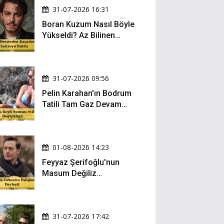
31-07-2026 16:31
Boran Kuzum Nasıl Böyle
Yükseldi? Az Bilinen
Kariyer Yolculuğu
31-07-2026 09:56
Pelin Karahan'ın Bodrum
Tatili Tam Gaz Devam
Ediyor! Şezlong Keyfi ve
Şıklığıyla Göz Doldurdu!
01-08-2026 14:23
Feyyaz Şerifoğlu'nun
Masum Değiliz
Performansı Sosyal
Medyada Yeniden Gündem
Oldu
31-07-2026 17:42