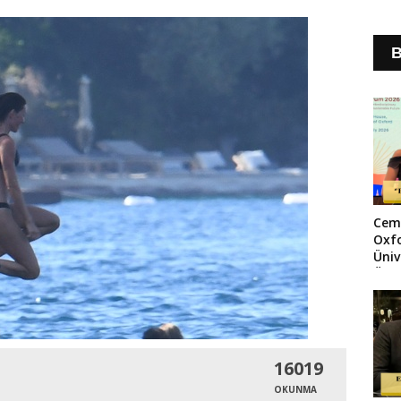
B
Cem
Oxf
Üniv
Ödü
16019
OKUNMA