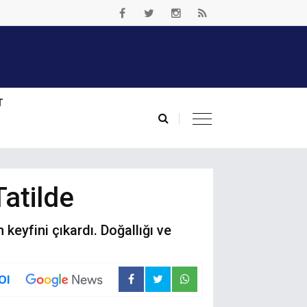
T
atilde
keyfini çıkardı. Doğallığı ve
Ol