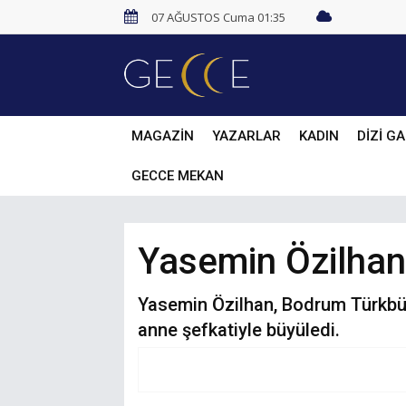
07 AĞUSTOS Cuma 01:35
MAGAZİN
YAZARLAR
KADIN
DİZİ GA
GECCE MEKAN
Yasemin Özilhan 
Yasemin Özilhan, Bodrum Türkbükü’
anne şefkatiyle büyüledi.