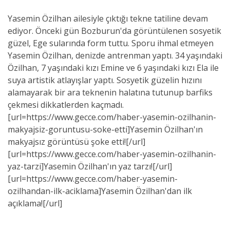
Yasemin Özilhan ailesiyle çıktığı tekne tatiline devam
ediyor. Önceki gün Bozburun'da görüntülenen sosyetik
güzel, Ege sularında form tuttu. Sporu ihmal etmeyen
Yasemin Özilhan, denizde antrenman yaptı. 34 yaşındaki
Özilhan, 7 yaşındaki kızı Emine ve 6 yaşındaki kızı Ela ile
suya artistik atlayışlar yaptı. Sosyetik güzelin hızını
alamayarak bir ara teknenin halatına tutunup barfiks
çekmesi dikkatlerden kaçmadı.
[url=https://www.gecce.com/haber-yasemin-ozilhanin-
makyajsiz-goruntusu-soke-etti]Yasemin Özilhan'ın
makyajsız görüntüsü şoke etti![/url]
[url=https://www.gecce.com/haber-yasemin-ozilhanin-
yaz-tarzi]Yasemin Özilhan'ın yaz tarzı![/url]
[url=https://www.gecce.com/haber-yasemin-
ozilhandan-ilk-aciklama]Yasemin Özilhan'dan ilk
açıklama![/url]