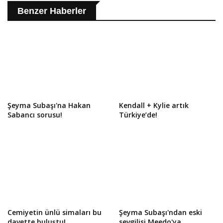
Benzer Haberler
Şeyma Subaşı'na Hakan
Kendall + Kylie artık
Sabancı sorusu!
Türkiye’de!
Cemiyetin ünlü simaları bu
Şeyma Subaşı'ndan eski
davette buluştu!
sevgilisi Meedo'ya