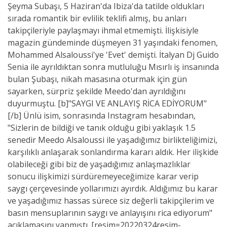
Şeyma Subaşı, 5 Haziran'da Ibiza'da tatilde oldukları
sırada romantik bir evlilik teklifi almış, bu anları
takipçileriyle paylaşmayı ihmal etmemişti. İlişkisiyle
magazin gündeminde düşmeyen 31 yaşındaki fenomen,
Mohammed Alsaloussi'ye 'Evet' demişti. İtalyan Dj Guido
Senia ile ayrıldıktan sonra mutluluğu Mısırlı iş insanında
bulan Şubaşı, nikah masasına oturmak için gün
sayarken, sürpriz şekilde Meedo'dan ayrıldığını
duyurmuştu. [b]"SAYGI VE ANLAYIŞ RİCA EDİYORUM"
[/b] Ünlü isim, sonrasında Instagram hesabından,
"Sizlerin de bildiği ve tanık olduğu gibi yaklaşık 1.5
senedir Meedo Alsaloussi ile yaşadığımız birlikteliğimizi,
karşılıklı anlaşarak sonlandırma kararı aldık. Her ilişkide
olabileceği gibi biz de yaşadığımız anlaşmazlıklar
sonucu ilişkimizi sürdüremeyeceğimize karar verip
saygı çerçevesinde yollarımızı ayırdık. Aldığımız bu karar
ve yaşadığımız hassas sürece siz değerli takipçilerim ve
basın mensuplarının saygı ve anlayışını rica ediyorum"
açıklamasını yapmıştı. [resim=20220324resim-