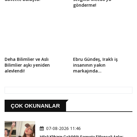
gönderme!
Deha Bilimlier ve Aslı
Ebru Gündeş, Iraklı iş
Bilimlier aşkı yeniden
insanının yakın
alevlendi!
markajında...
ÇOK OKUNANLAR
07-08-2026 11:46
Hileli Klibinin Çekildiği Sarnıçta Eğlenceli Anlar: