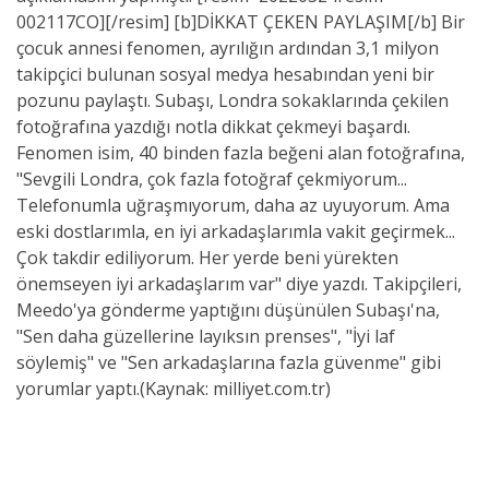
002117CO][/resim] [b]DİKKAT ÇEKEN PAYLAŞIM[/b] Bir
çocuk annesi fenomen, ayrılığın ardından 3,1 milyon
takipçici bulunan sosyal medya hesabından yeni bir
pozunu paylaştı. Subaşı, Londra sokaklarında çekilen
fotoğrafına yazdığı notla dikkat çekmeyi başardı.
Fenomen isim, 40 binden fazla beğeni alan fotoğrafına,
"Sevgili Londra, çok fazla fotoğraf çekmiyorum...
Telefonumla uğraşmıyorum, daha az uyuyorum. Ama
eski dostlarımla, en iyi arkadaşlarımla vakit geçirmek...
Çok takdir ediliyorum. Her yerde beni yürekten
önemseyen iyi arkadaşlarım var" diye yazdı. Takipçileri,
Meedo'ya gönderme yaptığını düşünülen Subaşı'na,
"Sen daha güzellerine layıksın prenses", "İyi laf
söylemiş" ve "Sen arkadaşlarına fazla güvenme" gibi
yorumlar yaptı.(Kaynak: milliyet.com.tr)