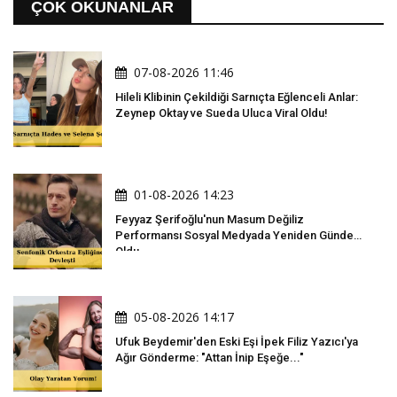
ÇOK OKUNANLAR
07-08-2026 11:46
Hileli Klibinin Çekildiği Sarnıçta Eğlenceli Anlar:
Zeynep Oktay ve Sueda Uluca Viral Oldu!
01-08-2026 14:23
Feyyaz Şerifoğlu'nun Masum Değiliz
Performansı Sosyal Medyada Yeniden Gündem
Oldu
05-08-2026 14:17
Ufuk Beydemir'den Eski Eşi İpek Filiz Yazıcı'ya
Ağır Gönderme: "Attan İnip Eşeğe..."