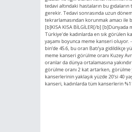
tedavi altındaki hastaların bu gıdaların 
gerekir. Tedavi sonrasında uzun döne
tekrarlamasından korunmak amacı ile bu
[b]KISA KISA BİLGİLER[/b] [b]Dünyada me
Türkiye'de kadınlarda en sık görülen k
yaşamı boyunca meme kanseri oluyor. 
bin’de 45.6, bu oran Batı’ya gidildikçe y
meme kanseri görülme oranı Kuzey Avrup
oranlar da dünya ortalamasına yakındır
görülme oranı 2 kat artarken, görülme 
kanserlerinin yaklaşık yüzde 20’si 40 ya
kanseri, kadınlarda tüm kanserlerin %11.5’