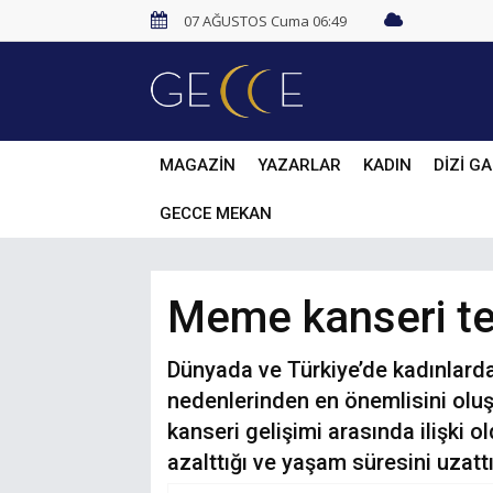
07 AĞUSTOS Cuma 06:49
MAGAZİN
YAZARLAR
KADIN
DİZİ GA
GECCE MEKAN
Meme kanseri ted
Dünyada ve Türkiye’de kadınlard
nedenlerinden en önemlisini oluş
kanseri gelişimi arasında ilişki 
azalttığı ve yaşam süresini uzatt