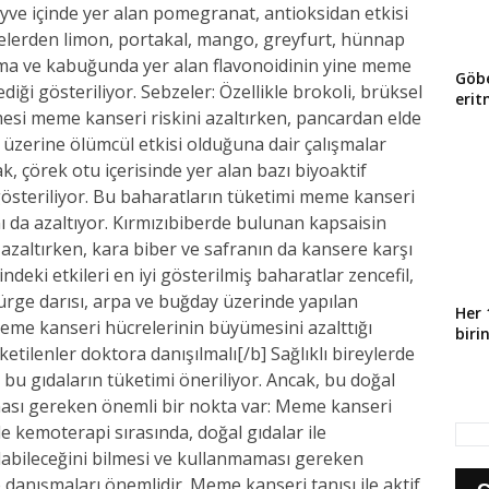
yve içinde yer alan pomegranat, antioksidan etkisi
velerden limon, portakal, mango, greyfurt, hünnap
Elma ve kabuğunda yer alan flavonoidinin yine meme
Göbe
iği gösteriliyor. Sebzeler: Özellikle brokoli, brüksel
erit
mesi meme kanseri riskini azaltırken, pancardan elde
 üzerine ölümcül etkisi olduğuna dair çalışmalar
k, çörek otu içerisinde yer alan bazı biyoaktif
gösteriliyor. Bu baharatların tüketimi meme kanseri
 da azaltıyor. Kırmızıbiberde bulunan kapsaisin
zaltırken, kara biber ve safranın da kansere karşı
ndeki etkileri en iyi gösterilmiş baharatlar zencefil,
ürge darısı, arpa ve buğday üzerinde yapılan
Her 
meme kanseri hücrelerinin büyümesini azalttığı
biri
etilenler doktora danışılmalı[/b] Sağlıklı bireylerde
bu gıdaların tüketimi öneriliyor. Ancak, bu doğal
lunması gereken önemli bir nokta var: Meme kanseri
kle kemoterapi sırasında, doğal gıdalar ile
olabileceğini bilmesi ve kullanmaması gereken
ne danışmaları önemlidir. Meme kanseri tanısı ile aktif