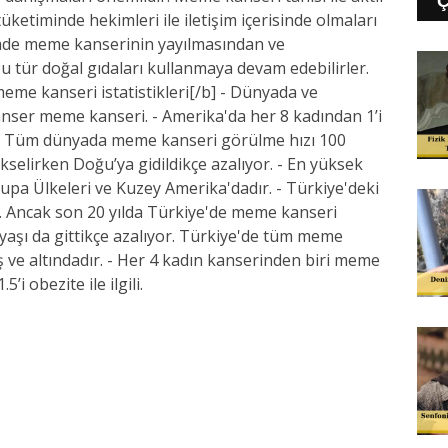
tüketiminde hekimleri ile iletişim içerisinde olmaları
mde meme kanserinin yayılmasından ve
 tür doğal gıdaları kullanmaya devam edebilirler.
me kanseri istatistikleri[/b] - Dünyada ve
anser meme kanseri. - Amerika'da her 8 kadından 1’i
- Tüm dünyada meme kanseri görülme hızı 100
ükselirken Doğu’ya gidildikçe azalıyor. - En yüksek
a Ülkeleri ve Kuzey Amerika'dadır. - Türkiye'deki
. Ancak son 20 yılda Türkiye'de meme kanseri
yaşı da gittikçe azalıyor. Türkiye'de tüm meme
ş ve altındadır. - Her 4 kadın kanserinden biri meme
i obezite ile ilgili.