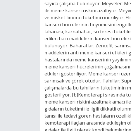
sayıda çalışma bulunuyor. Meyveler: Me
ile meme kanseri riskini azaltıyor. Mey
ve misket limonu tüketimi öneriliyor. 
kanseri hücrelerinin büyümesini engelled
lahanası, karnabahar, su teresi tüketil
edilen bazı maddelerin kanser hücreleri
bulunuyor. Baharatlar: Zencefil, sarımsa
maddelerin anti meme kanseri etkileri 
hastalarında meme kanserinin yayılımını
meme kanseri hücrelerinin çoğalmasını a
etkileri gösteriliyor. Meme kanseri üzeri
sarımsak ve çörek otudur. Tahıllar: Süp
çalışmalarda bu tahılların tüketiminin 
gösteriliyor. [b]Kemoterapi sırasında tük
meme kanseri riskini azaltmak amacı ile 
gıdaların tüketimi ile ilgili dikkatli o
tanısı ile tedavi gören hastaların özelli
kemoterapi ilaçları arasında etkileşim 
gıdalar ile ilgili olarak kendi hekimleri