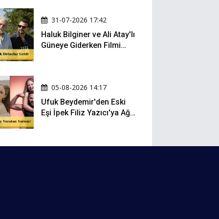
Oldu
31-07-2026 17:42
Haluk Bilginer ve Ali Atay'lı
Güneye Giderken Filmi
Sete Çıktı
05-08-2026 14:17
Ufuk Beydemir'den Eski
Eşi İpek Filiz Yazıcı'ya Ağır
Gönderme: "Attan İnip
Eşeğe..."