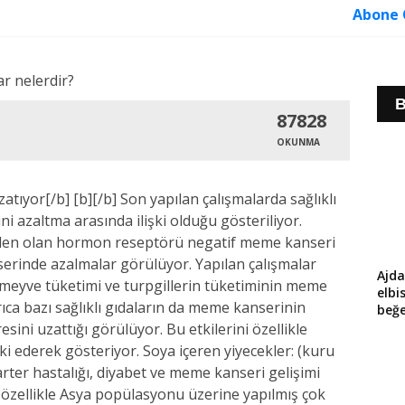
Abone 
B
87828
OKUNMA
zatıyor[/b] [b][/b] Son yapılan çalışmalarda sağlıklı
i azaltma arasında ilişki olduğu gösteriliyor.
inden olan hormon reseptörü negatif meme kanseri
rinde azalmalar görülüyor. Yapılan çalışmalar
Ajda
, meyve tüketimi ve turpgillerin tüketiminin meme
elbi
yrıca bazı sağlıklı gıdaların da meme kanserinin
beğe
esini uzattığı görülüyor. Bu etkilerini özellikle
 ederek gösteriyor. Soya içeren yiyecekler: (kuru
rter hastalığı, diyabet ve meme kanseri gelişimi
ak özellikle Asya popülasyonu üzerine yapılmış çok