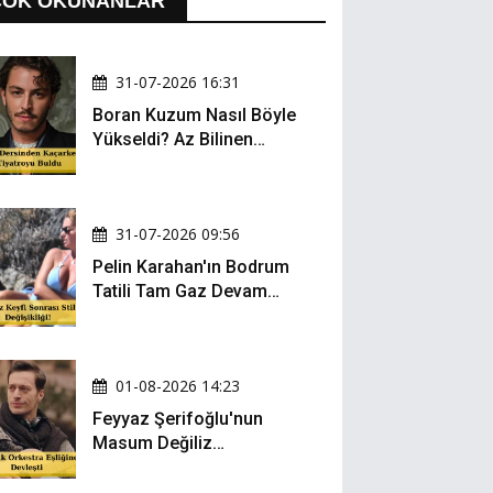
ÇOK OKUNANLAR
31-07-2026 16:31
Boran Kuzum Nasıl Böyle
Yükseldi? Az Bilinen
Kariyer Yolculuğu
31-07-2026 09:56
Pelin Karahan'ın Bodrum
Tatili Tam Gaz Devam
Ediyor! Şezlong Keyfi ve
Şıklığıyla Göz Doldurdu!
01-08-2026 14:23
Feyyaz Şerifoğlu'nun
Masum Değiliz
Performansı Sosyal
Medyada Yeniden Gündem