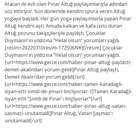
Atacan ile evli olan Pınar Altuğ paylaşımlarıyla adından
söz ettiriyor. Son dönemde kendini spora veren Altuğ
yogaya başladı. Her gün yoga paylaşımlarla yapan Pınar
Altuğ kendini aştı. Amuda kalkan ve kafa üstü duran
Altuğ pozunu takipçileriyle paylaştı. Çocuklar
Duymasın'ın yıldızına "Helal olsun" yorumları yağdı.
[resim=20220310resim-172506NK][/resim] Çocuklar
Duymasın'ın yıldızına "Helal olsun" yorumları yağdı.
[url=https://www.gecce.com/haber-pinar-altug-paylasti-
demet-akalindan-yorum-geldi]Pınar Altuğ paylaştı,
Demet Akalın'dan yorum geldi[/url]
[url=https://www.gecce.com/haber-tamer-karadagli-
isyan-etti-simdi-de-pinari-lincliyorlar-1]Tamer Karadağlı
isyan etti! "Şimdi de Pınar'ı linçliyorlar"[/url]
[url=https://www.gecce.com/haber-pinar-altug-vatan-
sasmazi-unutamadi]Pınar Altuğ, Vatan Şaşmaz'ı
unutamadı![/url]