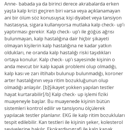
Anne- babada ya da birinci derece akrabalarda erken
yaşta kalp krizi geçiren biri varsa veya açıklanamayan
ani bir ölüm söz konusuysa; kişi diyabet veya tansiyon
hastasıysa, sigara kullanıyorsa mutlaka kalp check- up’ı
yaptırması gerekir. Kalp check- up’ı ile göğüs ağrısı
bulunmayan, kalp hastalığına dair hiçbir şikayeti
olmayan kişilerin kalp hastalığına ne kadar yatkın
oldukları, ne oranda kalp hastalığı riski taşıdıkları
ortaya konulur. Kalp check- up’ı sayesinde kişinin o
anda mevcut bir kalp kapak problemi olup olmadığı,
kalp kası ve zarı iltihabı bulunup bulunmadığı, koroner
arter hastalığının veya ritim bozukluğunun olup
olmadığı anlaşılır. [b]Şikayet yokken yapılan testler
hayat kurtarabilir[/b] Kalp check- up işlemi fiziki
muayeneyle başlar. Bu muayenede kişinin bütün
sistemleri kontrol edilir ve tansiyonu ölçülerek
yapılacak testler planlanır. EKG ile kalp ritim bozukluları
tespit edilebilir. Kan testleri ile kişinin şeker, kolesterol
seviyelerine bakılır. Ekokardiyografi ile kalp kapak