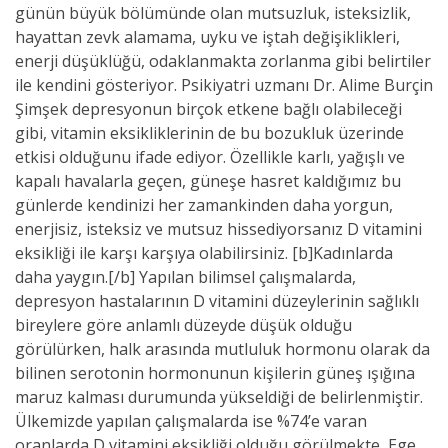
günün büyük bölümünde olan mutsuzluk, isteksizlik,
hayattan zevk alamama, uyku ve iştah değişiklikleri,
enerji düşüklüğü, odaklanmakta zorlanma gibi belirtiler
ile kendini gösteriyor. Psikiyatri uzmanı Dr. Alime Burçin
Şimşek depresyonun birçok etkene bağlı olabileceği
gibi, vitamin eksikliklerinin de bu bozukluk üzerinde
etkisi olduğunu ifade ediyor. Özellikle karlı, yağışlı ve
kapalı havalarla geçen, güneşe hasret kaldığımız bu
günlerde kendinizi her zamankinden daha yorgun,
enerjisiz, isteksiz ve mutsuz hissediyorsanız D vitamini
eksikliği ile karşı karşıya olabilirsiniz. [b]Kadınlarda
daha yaygın.[/b] Yapılan bilimsel çalışmalarda,
depresyon hastalarının D vitamini düzeylerinin sağlıklı
bireylere göre anlamlı düzeyde düşük olduğu
görülürken, halk arasında mutluluk hormonu olarak da
bilinen serotonin hormonunun kişilerin güneş ışığına
maruz kalması durumunda yükseldiği de belirlenmiştir.
Ülkemizde yapılan çalışmalarda ise %74’e varan
oranlarda D vitamini eksikliği olduğu görülmekte, Ege