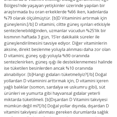
Bölgesi’nde yaşayan yetişkinler üzerinde yapılan bir
araştırmada bu oran erkeklerde %66 iken, kadınlarda
%79 olarak ölçülmüştür. [b]D Vitaminini artırmak için
güneşlenin.[/b] D vitamini, ciltte güneş ışınları etkisiyle
sentezlenebildiğinden, uzmanlar vücudun %25’lik bir
kısmının haftada 3 gün, 15’er dakikalık süreler ile
güneşlendirilmesini tavsiye ediyor. Diğer vitaminlerin
aksine, direkt beslenme yoluyla alınması daha zor olan
D vitamini, güneş ışığı yoluyla %90 oranında
sentezlenirken, güneş ışığı ile desteklenmemesi halinde
ise tüketilen besinlerden ancak %10 oranında
alınabiliyor. [b]Hangi gıdaları tüketmeliyiz?[/b] Doğal
yollardan D vitaminini arttırmak için, D vitamini içeren
yağlı balıklar (somon, sardalya ve uskumru gibi), süt
ürünleri ve yumurta gibi hayvansal gıdalar yeterli
miktarda tüketilmeli. [b]Dışardan D Vitamini takviyesi
mümkün değil mi?[/b] Doğal yollar dışında, dışardan D
vitamini takviyesi alınması gereken durumlarda sağlık