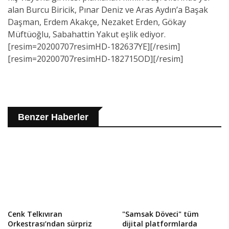
alan Burcu Biricik, Pınar Deniz ve Aras Aydın’a Başak
Daşman, Erdem Akakçe, Nezaket Erden, Gökay
Müftüoğlu, Sabahattin Yakut eşlik ediyor.
[resim=20200707resimHD-182637YE][/resim]
[resim=20200707resimHD-182715OD][/resim]
Benzer Haberler
Cenk Telkıvıran
"Samsak Döveci" tüm
Orkestrası’ndan sürpriz
dijital platformlarda