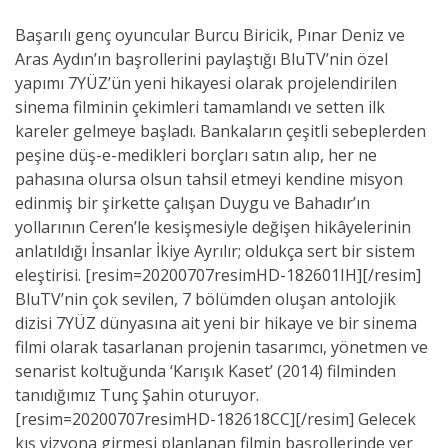
Başarılı genç oyuncular Burcu Biricik, Pınar Deniz ve
Aras Aydın’ın başrollerini paylaştığı BluTV’nin özel
yapımı 7YÜZ’ün yeni hikayesi olarak projelendirilen
sinema filminin çekimleri tamamlandı ve setten ilk
kareler gelmeye başladı. Bankaların çeşitli sebeplerden
peşine düş-e-medikleri borçları satın alıp, her ne
pahasına olursa olsun tahsil etmeyi kendine misyon
edinmiş bir şirkette çalışan Duygu ve Bahadır’ın
yollarının Ceren’le kesişmesiyle değişen hikâyelerinin
anlatıldığı İnsanlar İkiye Ayrılır; oldukça sert bir sistem
eleştirisi. [resim=20200707resimHD-182601IH][/resim]
BluTV’nin çok sevilen, 7 bölümden oluşan antolojik
dizisi 7YÜZ dünyasına ait yeni bir hikaye ve bir sinema
filmi olarak tasarlanan projenin tasarımcı, yönetmen ve
senarist koltuğunda ‘Karışık Kaset’ (2014) filminden
tanıdığımız Tunç Şahin oturuyor.
[resim=20200707resimHD-182618CC][/resim] Gelecek
kış vizyona girmesi planlanan filmin başrollerinde yer