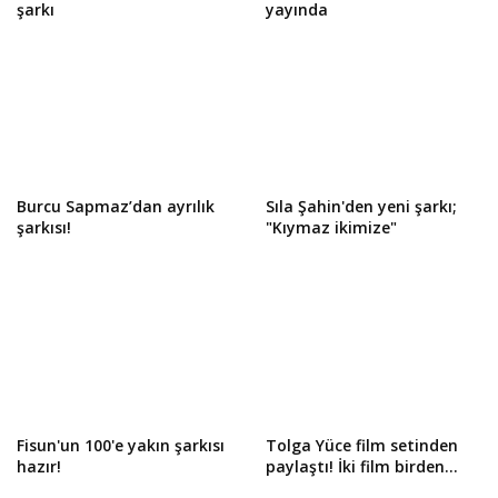
şarkı
yayında
Burcu Sapmaz’dan ayrılık
Sıla Şahin'den yeni şarkı;
şarkısı!
"Kıymaz ikimize"
Fisun'un 100'e yakın şarkısı
Tolga Yüce film setinden
hazır!
paylaştı! İki film birden...