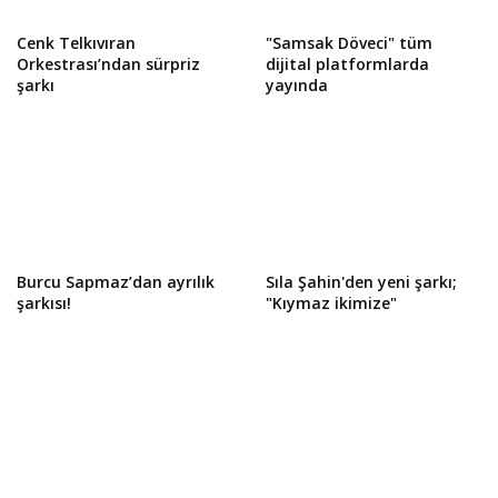
Cenk Telkıvıran
"Samsak Döveci" tüm
Orkestrası’ndan sürpriz
dijital platformlarda
şarkı
yayında
Burcu Sapmaz’dan ayrılık
Sıla Şahin'den yeni şarkı;
şarkısı!
"Kıymaz ikimize"