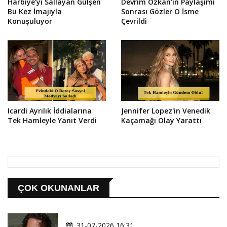
Harbiye'yi Sallayan Gülşen
Devrim Özkan'ın Paylaşımı
Bu Kez İmajıyla
Sonrası Gözler O İsme
Konuşuluyor
Çevrildi
Icardi Ayrılık İddialarına
Jennifer Lopez'in Venedik
Tek Hamleyle Yanıt Verdi
Kaçamağı Olay Yarattı
ÇOK OKUNANLAR
31-07-2026 16:31