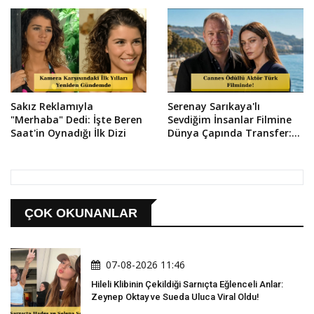
Sakız Reklamıyla
Serenay Sarıkaya'lı
"Merhaba" Dedi: İşte Beren
Sevdiğim İnsanlar Filmine
Saat'in Oynadığı İlk Dizi
Dünya Çapında Transfer:
Vlad Ivanov Kadroda!
ÇOK OKUNANLAR
07-08-2026 11:46
Hileli Klibinin Çekildiği Sarnıçta Eğlenceli Anlar:
Zeynep Oktay ve Sueda Uluca Viral Oldu!