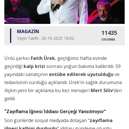
MAGAZİN
11435
Yayın Tarihi : 20-10-2025 16:02
OKUNMA
Ünlü şarkıcı
Fatih Ürek
, geçtiğimiz hafta evinde
geçirdiği
kalp krizi
sonrası yoğun bakıma kaldırıldı. 59
yaşındaki sanatçının
entübe edilerek uyutulduğu
ve
tedavisinin sürdüğü açıklandı. Ürek’in sağlık durumuna
ilişkin yeni bir açıklama bu kez menajeri
Mert Siliv
’den
geldi.
“Zayıflama İğnesi İddiası Gerçeği Yansıtmıyor”
Son günlerde sosyal medyada dolaşan “
zayıflama
iğnesi kalbini durdurdu
” iddiası gündeme oturdu.