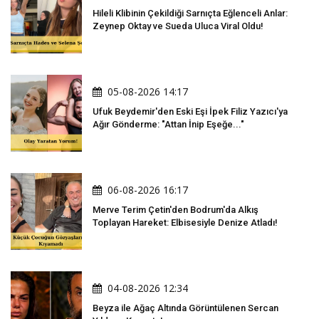
Hileli Klibinin Çekildiği Sarnıçta Eğlenceli Anlar:
Zeynep Oktay ve Sueda Uluca Viral Oldu!
05-08-2026 14:17
Ufuk Beydemir'den Eski Eşi İpek Filiz Yazıcı'ya
Ağır Gönderme: "Attan İnip Eşeğe..."
06-08-2026 16:17
Merve Terim Çetin'den Bodrum'da Alkış
Toplayan Hareket: Elbisesiyle Denize Atladı!
04-08-2026 12:34
Beyza ile Ağaç Altında Görüntülenen Sercan