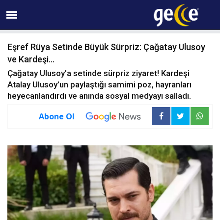
06 AĞUSTOS Perşembe 10:44
Eşref Rüya Setinde Büyük Sürpriz: Çağatay Ulusoy
ve Kardeşi...
Çağatay Ulusoy’a setinde sürpriz ziyaret! Kardeşi
Atalay Ulusoy’un paylaştığı samimi poz, hayranları
heyecanlandırdı ve anında sosyal medyayı salladı.
Abone Ol