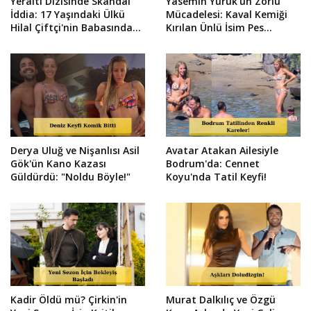
Yeraltı Dizisinde Skandal
Yasemin Yürük'ün Zorlu
İddia: 17 Yaşındaki Ülkü
Mücadelesi: Kaval Kemiği
Hilal Çiftçi'nin Babasından
Kırılan Ünlü İsim Pes
Suç Duyurusu!
Etmedi!
Derya Uluğ ve Nişanlısı Asil
Avatar Atakan Ailesiyle
Gök'ün Kano Kazası
Bodrum'da: Cennet
Güldürdü: "Noldu Böyle!"
Koyu'nda Tatil Keyfi!
Kadir Öldü mü? Çirkin'in
Murat Dalkılıç ve Özgü