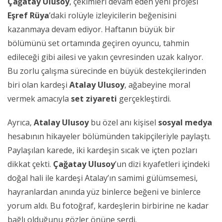
Çağatay Ulusoy
, çekimleri devam eden yeni projesi
Eşref Rüya
’daki rolüyle izleyicilerin beğenisini
kazanmaya devam ediyor. Haftanın büyük bir
bölümünü set ortamında geçiren oyuncu, tahmin
edileceği gibi ailesi ve yakın çevresinden uzak kalıyor.
Bu zorlu çalışma sürecinde en büyük destekçilerinden
biri olan kardeşi
Atalay Ulusoy
, ağabeyine moral
vermek amacıyla
set ziyareti
gerçekleştirdi.
Ayrıca,
Atalay Ulusoy
bu özel anı kişisel
sosyal medya
hesabının hikayeler bölümünden takipçileriyle paylaştı.
Paylaşılan karede, iki kardeşin sıcak ve içten pozları
dikkat çekti.
Çağatay Ulusoy
’un dizi kıyafetleri içindeki
doğal hali ile kardeşi Atalay’ın samimi gülümsemesi,
hayranlardan anında yüz binlerce beğeni ve binlerce
yorum aldı. Bu fotoğraf, kardeşlerin birbirine ne kadar
bağlı olduğunu gözler önüne serdi.