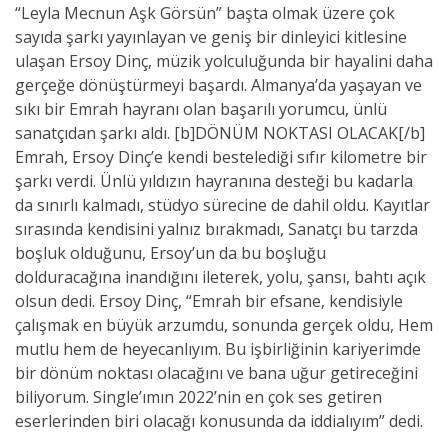
“Leyla Mecnun Aşk Görsün” başta olmak üzere çok
sayıda şarkı yayınlayan ve geniş bir dinleyici kitlesine
ulaşan Ersoy Dinç, müzik yolculuğunda bir hayalini daha
gerçeğe dönüştürmeyi başardı. Almanya’da yaşayan ve
sıkı bir Emrah hayranı olan başarılı yorumcu, ünlü
sanatçıdan şarkı aldı. [b]DÖNÜM NOKTASI OLACAK[/b]
Emrah, Ersoy Dinç’e kendi bestelediği sıfır kilometre bir
şarkı verdi. Ünlü yıldızın hayranına desteği bu kadarla
da sınırlı kalmadı, stüdyo sürecine de dahil oldu. Kayıtlar
sırasında kendisini yalnız bırakmadı, Sanatçı bu tarzda
boşluk olduğunu, Ersoy’un da bu boşluğu
dolduracağına inandığını ileterek, yolu, şansı, bahtı açık
olsun dedi. Ersoy Dinç, “Emrah bir efsane, kendisiyle
çalışmak en büyük arzumdu, sonunda gerçek oldu, Hem
mutlu hem de heyecanlıyım. Bu işbirliğinin kariyerimde
bir dönüm noktası olacağını ve bana uğur getireceğini
biliyorum. Single’ımın 2022’nin en çok ses getiren
eserlerinden biri olacağı konusunda da iddialıyım” dedi.