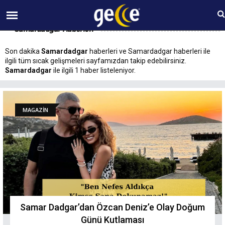
07 AĞUSTOS Cuma 10:17
Samardadgar Haberleri
Son dakika
Samardadgar
haberleri ve Samardadgar haberleri ile
ilgili tüm sıcak gelişmeleri sayfamızdan takip edebilirsiniz.
Samardadgar
ile ilgili 1 haber listeleniyor.
MAGAZİN
Samar Dadgar’dan Özcan Deniz’e Olay Doğum
Günü Kutlaması