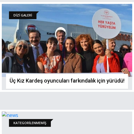
DİZİ GALERİ
Üç Kız Kardeş oyuncuları farkındalık için yürüdü!
KATEGORILENMEMIŞ