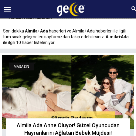
07 AĞUSTOS Cuma 22:14
Almila+Ada Haberleri
Son dakika
Almila+Ada
haberleri ve Almila+Ada haberleri ile ilgili
tüm sıcak gelişmeleri sayfamızdan takip edebilirsiniz.
Almila+Ada
ile ilgili 10 haber listeleniyor.
MAGAZİN
Almila Ada Anne Oluyor! Güzel Oyuncudan
Hayranlarını Ağlatan Bebek Müjdesi!