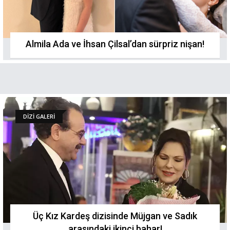
Almila Ada ve İhsan Çilsal’dan sürpriz nişan!
DİZİ GALERİ
Üç Kız Kardeş dizisinde Müjgan ve Sadık
arasındaki ikinci bahar!