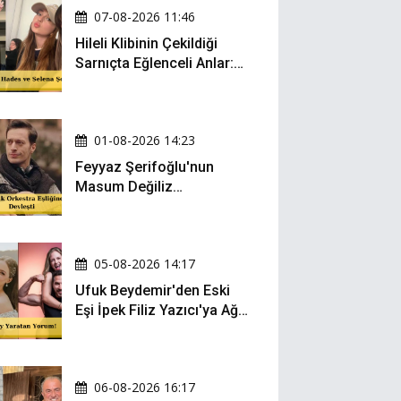
07-08-2026 11:46
Hileli Klibinin Çekildiği
Sarnıçta Eğlenceli Anlar:
Zeynep Oktay ve Sueda
Uluca Viral Oldu!
01-08-2026 14:23
Feyyaz Şerifoğlu'nun
Masum Değiliz
Performansı Sosyal
Medyada Yeniden Gündem
Oldu
05-08-2026 14:17
Ufuk Beydemir'den Eski
Eşi İpek Filiz Yazıcı'ya Ağır
Gönderme: "Attan İnip
Eşeğe..."
06-08-2026 16:17