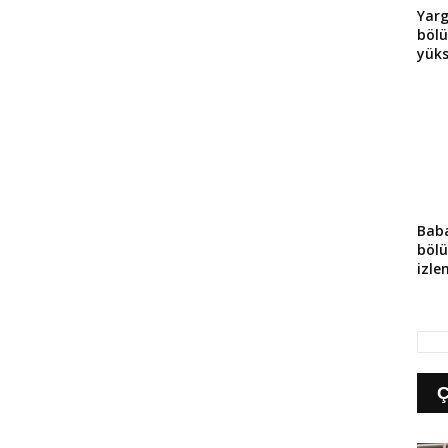
Yarg
böl
yüks
Baba
böl
izle