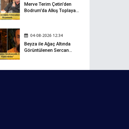
Merve Terim Çetin'den
Bodrum'da Alkış Toplayan
Hareket: Elbisesiyle
Denize Atladı!
04-08-2026 12:34
Beyza ile Ağaç Altında
Görüntülenen Sercan
Yıldırım Konuştu!