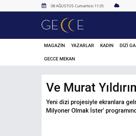
08 AĞUSTOS Cumartesi 11:35
MAGAZİN
YAZARLAR
KADIN
DİZİ GA
GECCE MEKAN
Ve Murat Yıldırım
Yeni dizi projesiyle ekranlara g
Milyoner Olmak İster' programınd