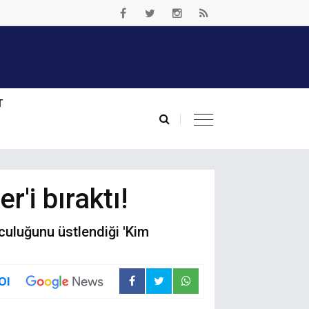
T
'i bıraktı!
uculuğunu üstlendiği 'Kim
Ol