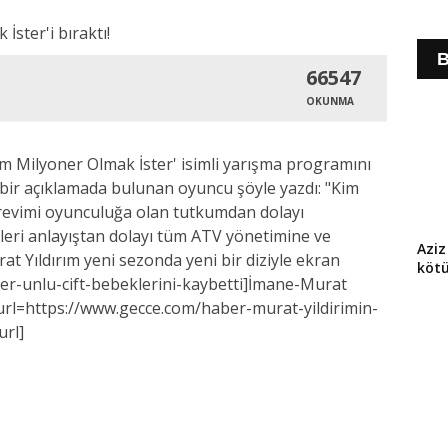
B
66547
OKUNMA
m Milyoner Olmak İster' isimli yarışma programını
n bir açıklamada bulunan oyuncu şöyle yazdı: "Kim
revimi oyunculuğa olan tutkumdan dolayı
eri anlayıştan dolayı tüm ATV yönetimine ve
Aziz
t Yıldırım yeni sezonda yeni bir diziyle ekran
köt
er-unlu-cift-bebeklerini-kaybetti]İmane-Murat
l] [url=https://www.gecce.com/haber-murat-yildirimin-
url]