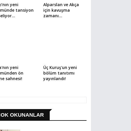
ı’nın yeni
Alparslan ve Akça
ümünde tansiyon
için kavuşma
eliyor…
zamanı…
'nın yeni
Üç Kuruş'un yeni
ümünden ön
bölüm tanıtımı
me sahnesi!
yayınlandı!
ÇOK OKUNANLAR