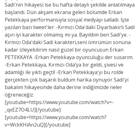
Sadi'nin hikayesi ise bu hafta detaylı şekilde anlatılmaya
başlandı. Dün akşam ekrana gelen bölümde Erkan
Petekkaya performansıyla sosyal medyayı salladı. İşte
yazılan bazı tweet'ler: -Kırmızı Oda'daki Dıyarbakirlı Sadi
aşırı iyi karakter olmamış mı ya. Bayıldım ben Sadi'ye. -
Kırmızı Oda'daki Sadi karakteri,seni ömrümün sonuna
kadar izleyebilirim nasıl güzel bir oyuncusun Erkan
PETEKKAYA -Erkan Petekkaya oyunculuğu der susarım.
-Erkan Petekkaya, Kırmızı Oda’ya bir geldi, şivesi ve
adamlığı ile yıktı geçti! -Erkan Petekkaya'yı bu rolde
gerçekten çok başarılı buldum harika oynuyor Sadi'yi
bakalım hikayesinde daha derine indiğimizde neler
öğreneceğiz.
[youtube=https://www.youtube.com/watch?v=-
_qxEZ7O4LU][/youtube]
[youtube=https://www.youtube.com/watch?
v=WckKHiAn2uQ][/youtube]