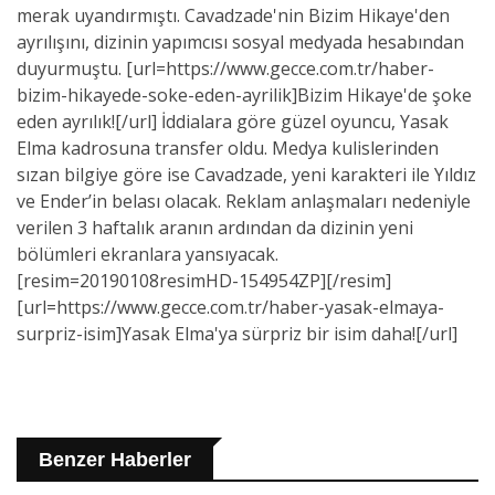
merak uyandırmıştı. Cavadzade'nin Bizim Hikaye'den
ayrılışını, dizinin yapımcısı sosyal medyada hesabından
duyurmuştu. [url=https://www.gecce.com.tr/haber-
bizim-hikayede-soke-eden-ayrilik]Bizim Hikaye'de şoke
eden ayrılık![/url] İddialara göre güzel oyuncu, Yasak
Elma kadrosuna transfer oldu. Medya kulislerinden
sızan bilgiye göre ise Cavadzade, yeni karakteri ile Yıldız
ve Ender’in belası olacak. Reklam anlaşmaları nedeniyle
verilen 3 haftalık aranın ardından da dizinin yeni
bölümleri ekranlara yansıyacak.
[resim=20190108resimHD-154954ZP][/resim]
[url=https://www.gecce.com.tr/haber-yasak-elmaya-
surpriz-isim]Yasak Elma'ya sürpriz bir isim daha![/url]
Benzer Haberler