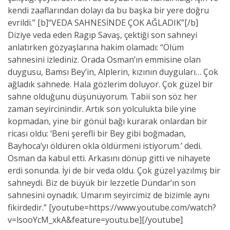
kendi zaaflarından dolayı da bu başka bir yere doğru
evrildi.” [b]“VEDA SAHNESİNDE ÇOK AĞLADIK”[/b]
Diziye veda eden Ragıp Savaş, çektiği son sahneyi
anlatırken gözyaşlarına hakim olamadı: “Ölüm
sahnesini izlediniz. Orada Osman’ın emmisine olan
duygusu, Bamsı Bey’in, Alplerin, kızının duyguları… Çok
ağladık sahnede. Hala gözlerim doluyor. Çok güzel bir
sahne olduğunu düşünüyorum. Tabii son söz her
zaman seyircinindir. Artık son yolculukta bile yine
kopmadan, yine bir gönül bağı kurarak onlardan bir
ricası oldu: ‘Beni şerefli bir Bey gibi boğmadan,
Bayhoca’yı öldüren okla öldürmeni istiyorum.’ dedi.
Osman da kabul etti. Arkasını dönüp gitti ve nihayete
erdi sonunda. İyi de bir veda oldu. Çok güzel yazılmış bir
sahneydi. Biz de büyük bir lezzetle Dündar’ın son
sahnesini oynadık. Umarım seyircimiz de bizimle aynı
fikirdedir.” [youtube=https://www.youtube.com/watch?
v=lsooYcM_xkA&feature=youtu.be][/youtube]