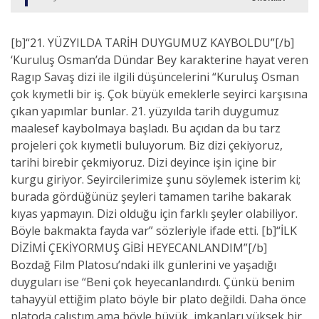
[b]“21. YÜZYILDA TARİH DUYGUMUZ KAYBOLDU”[/b]
‘Kuruluş Osman’da Dündar Bey karakterine hayat veren
Ragıp Savaş dizi ile ilgili düşüncelerini “Kuruluş Osman
çok kıymetli bir iş. Çok büyük emeklerle seyirci karşısına
çıkan yapımlar bunlar. 21. yüzyılda tarih duygumuz
maalesef kaybolmaya başladı. Bu açıdan da bu tarz
projeleri çok kıymetli buluyorum. Biz dizi çekiyoruz,
tarihi birebir çekmiyoruz. Dizi deyince işin içine bir
kurgu giriyor. Seyircilerimize şunu söylemek isterim ki;
burada gördüğünüz şeyleri tamamen tarihe bakarak
kıyas yapmayın. Dizi olduğu için farklı şeyler olabiliyor.
Böyle bakmakta fayda var” sözleriyle ifade etti. [b]“İLK
DİZİMİ ÇEKİYORMUŞ GİBİ HEYECANLANDIM”[/b]
Bozdağ Film Platosu’ndaki ilk günlerini ve yaşadığı
duyguları ise “Beni çok heyecanlandırdı. Çünkü benim
tahayyül ettiğim plato böyle bir plato değildi. Daha önce
platoda çalıştım ama böyle büyük, imkanları yüksek bir