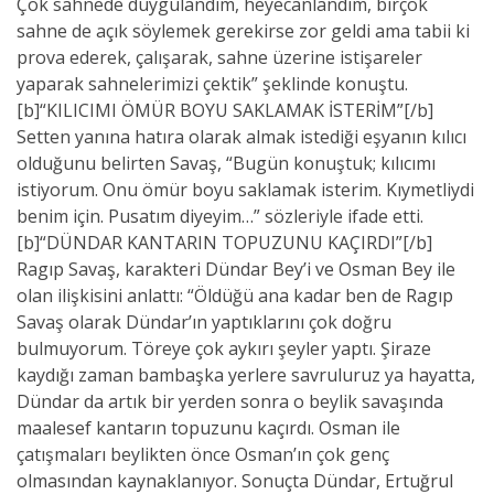
Çok sahnede duygulandım, heyecanlandım, birçok
sahne de açık söylemek gerekirse zor geldi ama tabii ki
prova ederek, çalışarak, sahne üzerine istişareler
yaparak sahnelerimizi çektik” şeklinde konuştu.
[b]“KILICIMI ÖMÜR BOYU SAKLAMAK İSTERİM”[/b]
Setten yanına hatıra olarak almak istediği eşyanın kılıcı
olduğunu belirten Savaş, “Bugün konuştuk; kılıcımı
istiyorum. Onu ömür boyu saklamak isterim. Kıymetliydi
benim için. Pusatım diyeyim…” sözleriyle ifade etti.
[b]“DÜNDAR KANTARIN TOPUZUNU KAÇIRDI”[/b]
Ragıp Savaş, karakteri Dündar Bey’i ve Osman Bey ile
olan ilişkisini anlattı: “Öldüğü ana kadar ben de Ragıp
Savaş olarak Dündar’ın yaptıklarını çok doğru
bulmuyorum. Töreye çok aykırı şeyler yaptı. Şiraze
kaydığı zaman bambaşka yerlere savruluruz ya hayatta,
Dündar da artık bir yerden sonra o beylik savaşında
maalesef kantarın topuzunu kaçırdı. Osman ile
çatışmaları beylikten önce Osman’ın çok genç
olmasından kaynaklanıyor. Sonuçta Dündar, Ertuğrul