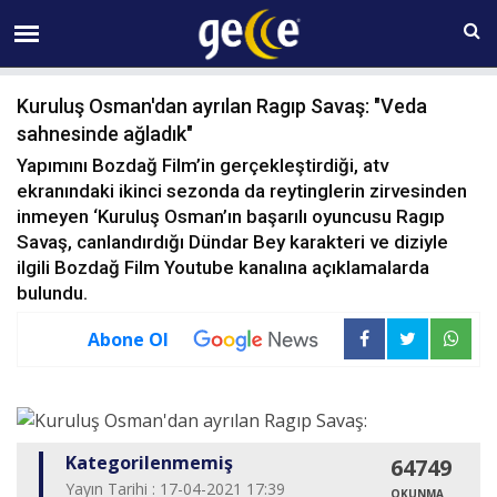
09 AĞUSTOS Pazar 16:19
Kuruluş Osman'dan ayrılan Ragıp Savaş: "Veda
sahnesinde ağladık"
Yapımını Bozdağ Film’in gerçekleştirdiği, atv
ekranındaki ikinci sezonda da reytinglerin zirvesinden
inmeyen ‘Kuruluş Osman’ın başarılı oyuncusu Ragıp
Savaş, canlandırdığı Dündar Bey karakteri ve diziyle
ilgili Bozdağ Film Youtube kanalına açıklamalarda
bulundu.
Abone Ol
Kategorilenmemiş
64749
Yayın Tarihi : 17-04-2021 17:39
OKUNMA