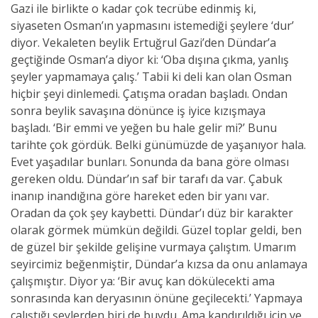
Gazi ile birlikte o kadar çok tecrübe edinmiş ki,
siyaseten Osman’ın yapmasını istemediği şeylere ‘dur’
diyor. Vekaleten beylik Ertuğrul Gazi’den Dündar’a
geçtiğinde Osman’a diyor ki: ‘Oba dışına çıkma, yanlış
şeyler yapmamaya çalış.’ Tabii ki deli kan olan Osman
hiçbir şeyi dinlemedi. Çatışma oradan başladı. Ondan
sonra beylik savaşına dönünce iş iyice kızışmaya
başladı. ‘Bir emmi ve yeğen bu hale gelir mi?’ Bunu
tarihte çok gördük. Belki günümüzde de yaşanıyor hala.
Evet yaşadılar bunları. Sonunda da bana göre olması
gereken oldu. Dündar’ın saf bir tarafı da var. Çabuk
inanıp inandığına göre hareket eden bir yanı var.
Oradan da çok şey kaybetti. Dündar’ı düz bir karakter
olarak görmek mümkün değildi. Güzel toplar geldi, ben
de güzel bir şekilde gelişine vurmaya çalıştım. Umarım
seyircimiz beğenmiştir, Dündar’a kızsa da onu anlamaya
çalışmıştır. Diyor ya: ‘Bir avuç kan dökülecekti ama
sonrasında kan deryasının önüne geçilecekti.’ Yapmaya
çalıştığı şeylerden biri de buydu. Ama kandırıldığı için ve