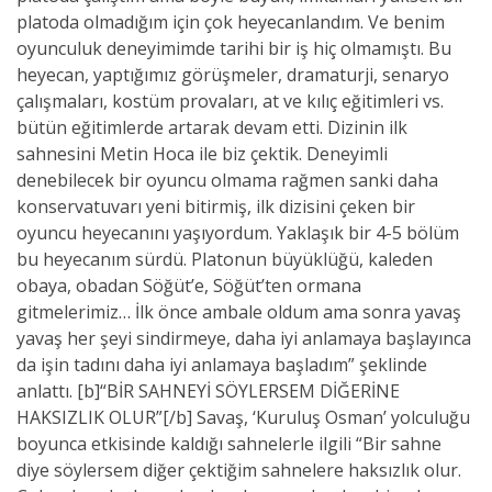
platoda olmadığım için çok heyecanlandım. Ve benim
oyunculuk deneyimimde tarihi bir iş hiç olmamıştı. Bu
heyecan, yaptığımız görüşmeler, dramaturji, senaryo
çalışmaları, kostüm provaları, at ve kılıç eğitimleri vs.
bütün eğitimlerde artarak devam etti. Dizinin ilk
sahnesini Metin Hoca ile biz çektik. Deneyimli
denebilecek bir oyuncu olmama rağmen sanki daha
konservatuvarı yeni bitirmiş, ilk dizisini çeken bir
oyuncu heyecanını yaşıyordum. Yaklaşık bir 4-5 bölüm
bu heyecanım sürdü. Platonun büyüklüğü, kaleden
obaya, obadan Söğüt’e, Söğüt’ten ormana
gitmelerimiz… İlk önce ambale oldum ama sonra yavaş
yavaş her şeyi sindirmeye, daha iyi anlamaya başlayınca
da işin tadını daha iyi anlamaya başladım” şeklinde
anlattı. [b]“BİR SAHNEYİ SÖYLERSEM DİĞERİNE
HAKSIZLIK OLUR”[/b] Savaş, ‘Kuruluş Osman’ yolculuğu
boyunca etkisinde kaldığı sahnelerle ilgili “Bir sahne
diye söylersem diğer çektiğim sahnelere haksızlık olur.