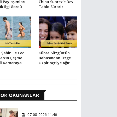
li Paylaşımları
China Suarez'e Dev
k İlgi Gördü
Tablo Sürprizi
 Şahin ile Cedi
Kübra Süzgün'ün
an'ın Çeşme
Babasından Özge
li Kameraya
Özpirinçci'ye Ağır
ıdı
Suçlama
ÇOK OKUNANLAR
07-08-2026 11:46