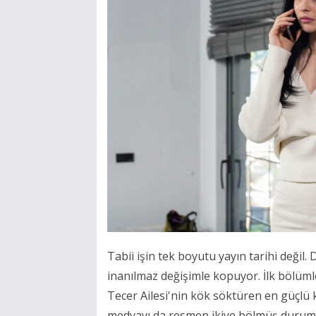
Tabii işin tek boyutu yayın tarihi değil. 
inanılmaz değişimle kopuyor. İlk bölümler
Tecer Ailesi'nin kök söktüren en güçlü 
medyayı da resmen ikiye bölmüş durumda