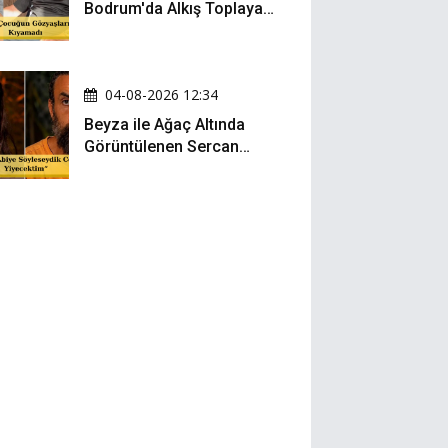
Bodrum'da Alkış Toplayan
Hareket: Elbisesiyle
Denize Atladı!
04-08-2026 12:34
Beyza ile Ağaç Altında
Görüntülenen Sercan
Yıldırım Konuştu!