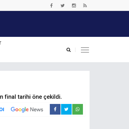
T
final tarihi öne çekildi.
Ol