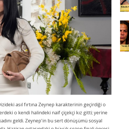
Dizideki asıl fırtına Zeynep karakterinin geçirdiği o
deki o kendi halindeki naif çiçekçi kız gitti; yerine
kadını geldi. Zeynep'in bu sert dönüşümü sosyal
. Haziran ortasındaki o büyük sezon finali öncesi