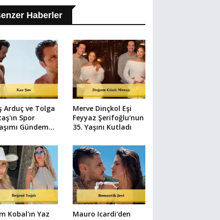
enzer Haberler
ş Arduç ve Tolga
Merve Dinçkol Eşi
taş'ın Spor
Feyyaz Şerifoğlu'nun
laşımı Gündem
35. Yaşını Kutladı
u
m Kobal'ın Yaz
Mauro Icardi'den