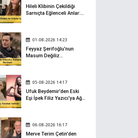
Hileli Klibinin Çekildiği
Sarnıçta Eğlenceli Anlar:
Zeynep Oktay ve Sueda
Uluca Viral Oldu!
01-08-2026 14:23
Feyyaz Şerifoğlu'nun
Masum Değiliz
Performansı Sosyal
Medyada Yeniden Gündem
Oldu
05-08-2026 14:17
Ufuk Beydemir'den Eski
Eşi İpek Filiz Yazıcı'ya Ağır
Gönderme: "Attan İnip
Eşeğe..."
06-08-2026 16:17
Merve Terim Çetin'den