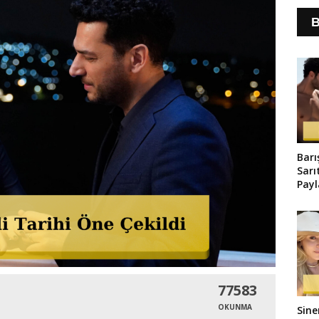
B
Barı
Sarı
Pay
Old
77583
OKUNMA
Sine