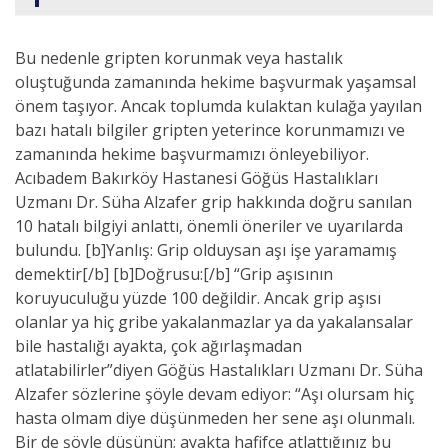
Bu nedenle gripten korunmak veya hastalık
oluştuğunda zamanında hekime başvurmak yaşamsal
önem taşıyor. Ancak toplumda kulaktan kulağa yayılan
bazı hatalı bilgiler gripten yeterince korunmamızı ve
zamanında hekime başvurmamızı önleyebiliyor.
Acıbadem Bakırköy Hastanesi Göğüs Hastalıkları
Uzmanı Dr. Süha Alzafer grip hakkında doğru sanılan
10 hatalı bilgiyi anlattı, önemli öneriler ve uyarılarda
bulundu. [b]Yanlış: Grip olduysan aşı işe yaramamış
demektir[/b] [b]Doğrusu:[/b] “Grip aşısının
koruyuculuğu yüzde 100 değildir. Ancak grip aşısı
olanlar ya hiç gribe yakalanmazlar ya da yakalansalar
bile hastalığı ayakta, çok ağırlaşmadan
atlatabilirler”diyen Göğüs Hastalıkları Uzmanı Dr. Süha
Alzafer sözlerine şöyle devam ediyor: “Aşı olursam hiç
hasta olmam diye düşünmeden her sene aşı olunmalı.
Bir de şöyle düşünün; ayakta hafifçe atlattığınız bu