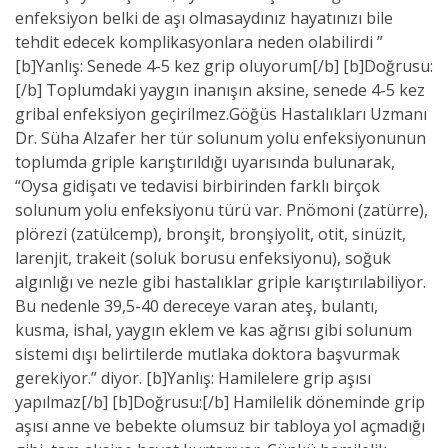
enfeksiyon belki de aşı olmasaydınız hayatınızı bile
tehdit edecek komplikasyonlara neden olabilirdi ”
[b]Yanlış: Senede 4-5 kez grip oluyorum[/b] [b]Doğrusu:
[/b] Toplumdaki yaygın inanışın aksine, senede 4-5 kez
gribal enfeksiyon geçirilmez.Göğüs Hastalıkları Uzmanı
Dr. Süha Alzafer her tür solunum yolu enfeksiyonunun
toplumda griple karıştırıldığı uyarısında bulunarak,
“Oysa gidişatı ve tedavisi birbirinden farklı birçok
solunum yolu enfeksiyonu türü var. Pnömoni (zatürre),
plörezi (zatülcemp), bronşit, bronşiyolit, otit, sinüzit,
larenjit, trakeit (soluk borusu enfeksiyonu), soğuk
algınlığı ve nezle gibi hastalıklar griple karıştırılabiliyor.
Bu nedenle 39,5-40 dereceye varan ateş, bulantı,
kusma, ishal, yaygın eklem ve kas ağrısı gibi solunum
sistemi dışı belirtilerde mutlaka doktora başvurmak
gerekiyor.” diyor. [b]Yanlış: Hamilelere grip aşısı
yapılmaz[/b] [b]Doğrusu:[/b] Hamilelik döneminde grip
aşısı anne ve bebekte olumsuz bir tabloya yol açmadığı