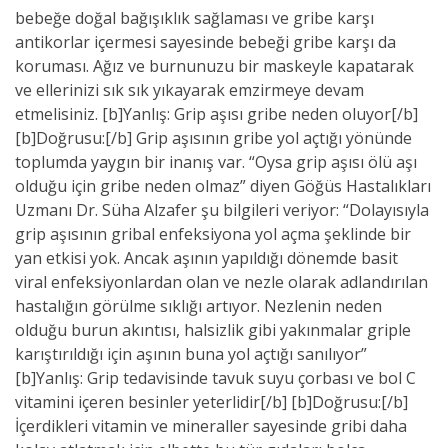
bebeğe doğal bağışıklık sağlaması ve gribe karşı
antikorlar içermesi sayesinde bebeği gribe karşı da
koruması. Ağız ve burnunuzu bir maskeyle kapatarak
ve ellerinizi sık sık yıkayarak emzirmeye devam
etmelisiniz. [b]Yanlış: Grip aşısı gribe neden oluyor[/b]
[b]Doğrusu:[/b] Grip aşısının gribe yol açtığı yönünde
toplumda yaygın bir inanış var. “Oysa grip aşısı ölü aşı
olduğu için gribe neden olmaz” diyen Göğüs Hastalıkları
Uzmanı Dr. Süha Alzafer şu bilgileri veriyor: “Dolayısıyla
grip aşısının gribal enfeksiyona yol açma şeklinde bir
yan etkisi yok. Ancak aşının yapıldığı dönemde basit
viral enfeksiyonlardan olan ve nezle olarak adlandırılan
hastalığın görülme sıklığı artıyor. Nezlenin neden
olduğu burun akıntısı, halsizlik gibi yakınmalar griple
karıştırıldığı için aşının buna yol açtığı sanılıyor”
[b]Yanlış: Grip tedavisinde tavuk suyu çorbası ve bol C
vitamini içeren besinler yeterlidir[/b] [b]Doğrusu:[/b]
İçerdikleri vitamin ve mineraller sayesinde gribi daha