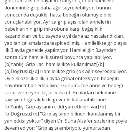
gibi, tam aksine hayat kurtarıyor. Çünkü hamilelik
döneminde grip daha ağır seyredebiliyor, bunun
sonucunda düşükle, hatta bebeğin ölümüyle bile
sonuçlanabiliyor. Ayrıca grip aşısı olan annelerin
bebeklerinin grip mikrobuna karşı bağışıklık
kazandıkları ve bu sayede o yıl daha az hastalandıkları,
yapılan çalışmalarda tespit edilmiş. Hamilelikte grip aşısı
ilk 3 ayda genelde yapılmıyor. Hamileliğin 3.ayından
sonra tüm hamilelik süresi boyunca yapılabiliyor.
[b]Yanlış: Grip ilacı hamilelikte kullanılmaz[/b]
[b]Doğrusu:[/b] Hamilelikte grip çok ağır seyredebiliyor.
Öyle ki özellikle ilk 3 ayda gribal enfeksiyon bebeğin
hayatını tehdit edebiliyor. Günümüzde anne ve bebeği
zarar vermeyen ilaçlar mevcut. Bu ilaçları hekiminiz
tavsiye ettiği takdirde güvenle kullanabilirsiniz.
[b]Yanlış: Grip aşısının ciddi yan etkileri var[/b]
[b]Doğrusu:[/b] “Grip aşısının bilinen, kanıtlanmış bir
yan etkisi yoktur” diyen Dr. Süha Alzafer sözlerine şöyle
devam ediyor: “Grip aşısı embriyolu yumurtadan