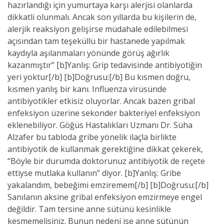
hazırlandığı için yumurtaya karşı alerjisi olanlarda
dikkatli olunmalı. Ancak son yıllarda bu kişilerin de,
alerjik reaksiyon gelişirse müdahale edilebilmesi
açısından tam teşeküllü bir hastanede yapılmak
kaydıyla aşılanmaları yönünde görüş ağırlık
kazanmıştır” [b]Yanlış: Grip tedavisinde antibiyotiğin
yeri yoktur[/b] [b]Doğrusu:[/b] Bu kısmen doğru,
kısmen yanlış bir kanı. Influenza virüsünde
antibiyotikler etkisiz oluyorlar. Ancak bazen gribal
enfeksiyon üzerine sekonder bakteriyel enfeksiyon
eklenebiliyor. Göğüs Hastalıkları Uzmanı Dr. Süha
Alzafer bu tabloda gribe yönelik ilaçla birlikte
antibiyotik de kullanmak gerektiğine dikkat çekerek,
“Böyle bir durumda doktorunuz antibiyotik de reçete
ettiyse mutlaka kullanın” diyor. [b]Yanlış: Gribe
yakalandım, bebeğimi emziremem[/b] [b]Doğrusu:[/b]
Sanılanın aksine gribal enfeksiyon emzirmeye engel
değildir. Tam tersine anne sütünü kesinlikle
kesmemelisiniz. Bunun nedeni ise anne sütünün