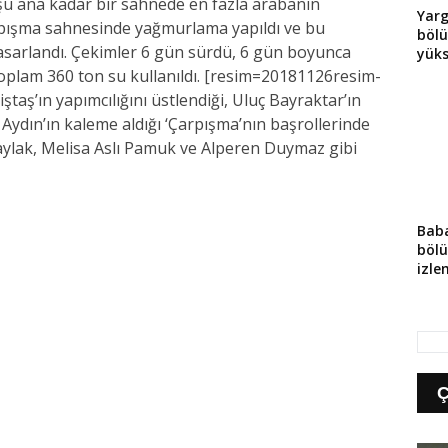
 şu ana kadar bir sahnede en fazla arabanın
Yarg
arpışma sahnesinde yağmurlama yapıldı ve bu
böl
sarlandı. Çekimler 6 gün sürdü, 6 gün boyunca
yüks
plam 360 ton su kullanıldı. [resim=20181126resim-
aş’ın yapımcılığını üstlendiği, Uluç Bayraktar’ın
Aydın’ın kaleme aldığı ‘Çarpışma’nın başrollerinde
Saylak, Melisa Aslı Pamuk ve Alperen Duymaz gibi
Baba
böl
izle