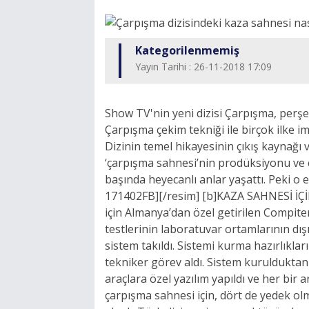
Kategorilenmemiş
Yayın Tarihi : 26-11-2018 17:09
Show TV'nin yeni dizisi Çarpışma, perşe
Çarpışma çekim tekniği ile birçok ilke i
Dizinin temel hikayesinin çıkış kaynağı v
‘çarpışma sahnesi’nin prodüksiyonu ve ç
başında heyecanlı anlar yaşattı. Peki o 
171402FB][/resim] [b]KAZA SAHNESİ İ
için Almanya’dan özel getirilen Compiter
testlerinin laboratuvar ortamlarının dış
sistem takıldı. Sistemi kurma hazırlıkl
tekniker görev aldı. Sistem kurulduktan s
araçlara özel yazılım yapıldı ve her bir 
çarpışma sahnesi için, dört de yedek olm