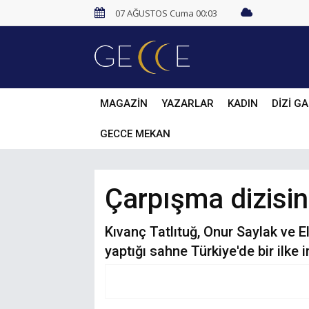
07 AĞUSTOS Cuma 00:03
MAGAZİN
YAZARLAR
KADIN
DİZİ GA
GECCE MEKAN
Çarpışma dizisin
Kıvanç Tatlıtuğ, Onur Saylak ve E
yaptığı sahne Türkiye'de bir ilke i