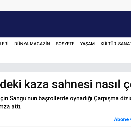
LERİ
DÜNYA MAGAZİN
SOSYETE
YAŞAM
KÜLTÜR-SANA
deki kaza sahnesi nasıl ç
lçin Sangu'nun başrollerde oynadığı Çarpışma dizis
mza attı.
Abone 