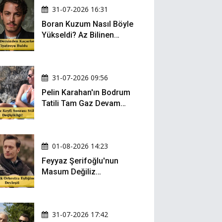
31-07-2026 16:31
Boran Kuzum Nasıl Böyle
Yükseldi? Az Bilinen
Kariyer Yolculuğu
31-07-2026 09:56
Pelin Karahan'ın Bodrum
Tatili Tam Gaz Devam
Ediyor! Şezlong Keyfi ve
Şıklığıyla Göz Doldurdu!
01-08-2026 14:23
Feyyaz Şerifoğlu'nun
Masum Değiliz
Performansı Sosyal
Medyada Yeniden Gündem
Oldu
31-07-2026 17:42