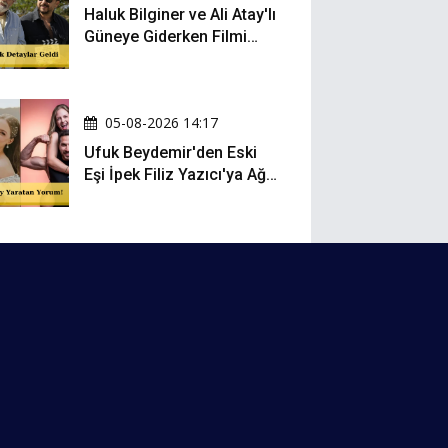
Haluk Bilginer ve Ali Atay'lı
Güneye Giderken Filmi
Sete Çıktı
05-08-2026 14:17
Ufuk Beydemir'den Eski
Eşi İpek Filiz Yazıcı'ya Ağır
Gönderme: "Attan İnip
Eşeğe..."