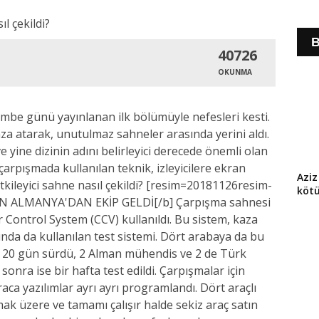
B
40726
OKUNMA
mbe günü yayınlanan ilk bölümüyle nefesleri kesti.
mza atarak, unutulmaz sahneler arasında yerini aldı.
e yine dizinin adını belirleyici derecede önemli olan
arpışmada kullanılan teknik, izleyicilere ekran
Aziz
etkileyici sahne nasıl çekildi? [resim=20181126resim-
köt
ÇİN ALMANYA'DAN EKİP GELDİ[/b] Çarpışma sahnesi
 Control System (CCV) kullanıldı. Bu sistem, kaza
ında da kullanılan test sistemi. Dört arabaya da bu
arı 20 gün sürdü, 2 Alman mühendis ve 2 de Türk
onra ise bir hafta test edildi. Çarpışmalar için
araca yazılımlar ayrı ayrı programlandı. Dört araçlı
ak üzere ve tamamı çalışır halde sekiz araç satın