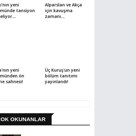
ı’nın yeni
Alparslan ve Akça
ümünde tansiyon
için kavuşma
eliyor…
zamanı…
'nın yeni
Üç Kuruş'un yeni
ümünden ön
bölüm tanıtımı
me sahnesi!
yayınlandı!
ÇOK OKUNANLAR