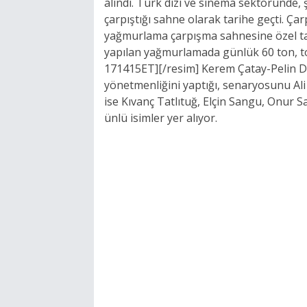
alındı. Türk dizi ve sinema sektöründe,
çarpıştığı sahne olarak tarihe geçti. Ç
yağmurlama çarpışma sahnesine özel ta
yapılan yağmurlamada günlük 60 ton, to
171415ET][/resim] Kerem Çatay-Pelin Dişt
yönetmenliğini yaptığı, senaryosunu Ali 
ise Kıvanç Tatlıtuğ, Elçin Sangu, Onur 
ünlü isimler yer alıyor.