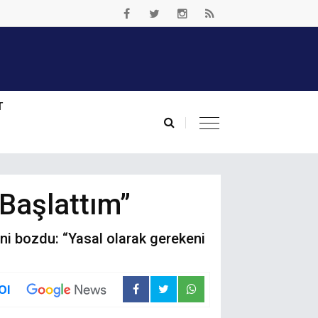
T
 Başlattım”
ğini bozdu: “Yasal olarak gerekeni
Ol