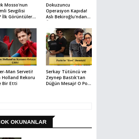
ek Mosso'nun
Dokuzuncu
mli Sevgilisi
Operasyon Kapıda!
 İlk Görüntüler
Aslı Bekiroğlu'ndan
i
Üzen Paylaşım
er-Man Serveti!
Serkay Tütüncü ve
 Holland Rekoru
Zeynep Bastık'tan
e Bir Etti
Düğün Mesajı! O Poz
Her Şeyi Anlattı
ÇOK OKUNANLAR