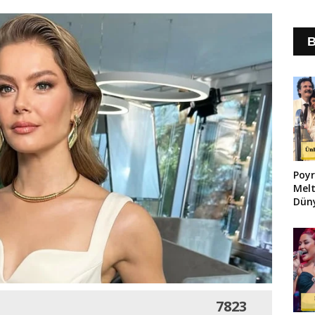
B
Poyr
Melt
Düny
7823