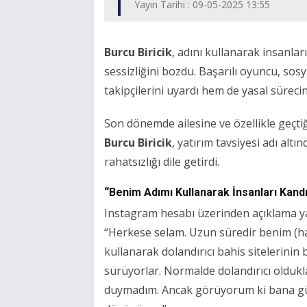
Yayın Tarihi : 09-05-2025 13:55
Burcu Biricik
, adını kullanarak insanla
sessizliğini bozdu. Başarılı oyuncu, so
takipçilerini uyardı hem de yasal süreci
Son dönemde ailesine ve özellikle geçti
Burcu Biricik
, yatırım tavsiyesi adı al
rahatsızlığı dile getirdi.
“Benim Adımı Kullanarak İnsanları Kandı
Instagram hesabı üzerinden açıklama ya
“Herkese selam. Uzun süredir benim (hat
kullanarak dolandırıcı bahis sitelerini
sürüyorlar. Normalde dolandırıcı oldukl
duymadım. Ancak görüyorum ki bana gü