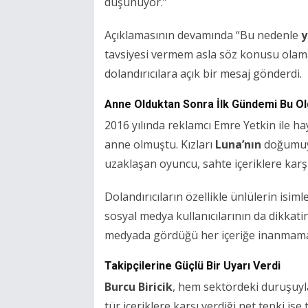
düşünüyor.”
Açıklamasının devamında “Bu nedenle
y
tavsiyesi vermem asla söz konusu olama
dolandırıcılara açık bir mesaj gönderdi.
Anne Olduktan Sonra İlk Gündemi Bu Ol
2016 yılında reklamcı Emre Yetkin ile ha
anne olmuştu. Kızları
Luna’nın
doğumuyl
uzaklaşan oyuncu, sahte içeriklere karşı
Dolandırıcıların özellikle ünlülerin isim
sosyal medya kullanıcılarının da dikkatin
medyada gördüğü her içeriğe inanmaması
Takipçilerine Güçlü Bir Uyarı Verdi
Burcu Biricik
, hem sektördeki duruşuyla
tür içeriklere karşı verdiği net tepki is