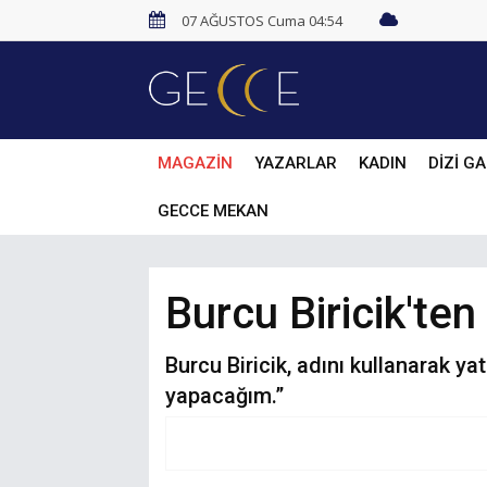
07 AĞUSTOS Cuma 04:54
MAGAZİN
YAZARLAR
KADIN
DİZİ GA
GECCE MEKAN
Burcu Biricik'ten
Burcu Biricik, adını kullanarak ya
yapacağım.”