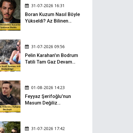
31-07-2026 16:31
Boran Kuzum Nasıl Böyle
Yükseldi? Az Bilinen
Kariyer Yolculuğu
31-07-2026 09:56
Pelin Karahan'ın Bodrum
Tatili Tam Gaz Devam
Ediyor! Şezlong Keyfi ve
Şıklığıyla Göz Doldurdu!
01-08-2026 14:23
Feyyaz Şerifoğlu'nun
Masum Değiliz
Performansı Sosyal
Medyada Yeniden Gündem
Oldu
31-07-2026 17:42