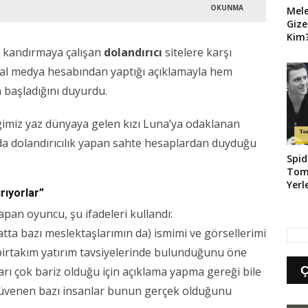
OKUNMA
Mel
Gize
Kim?
Geld
rı kandırmaya çalışan
dolandırıcı
sitelere karşı
syal medya hesabından yaptığı açıklamayla hem
n başladığını duyurdu.
ğimiz yaz dünyaya gelen kızı Luna’ya odaklanan
tında dolandırıcılık yapan sahte hesaplardan duyduğu
Spid
Tom
Yerl
rıyorlar”
pan oyuncu, şu ifadeleri kullandı:
ta bazı meslektaşlarımın da) ismimi ve görsellerimi
n birtakım yatırım tavsiyelerinde bulunduğunu öne
arı çok bariz olduğu için açıklama yapma gereği bile
venen bazı insanlar bunun gerçek olduğunu