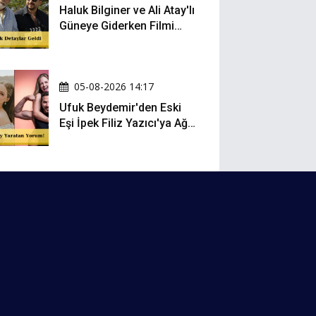
Haluk Bilginer ve Ali Atay'lı
Güneye Giderken Filmi
Sete Çıktı
05-08-2026 14:17
Ufuk Beydemir'den Eski
Eşi İpek Filiz Yazıcı'ya Ağır
Gönderme: "Attan İnip
Eşeğe..."